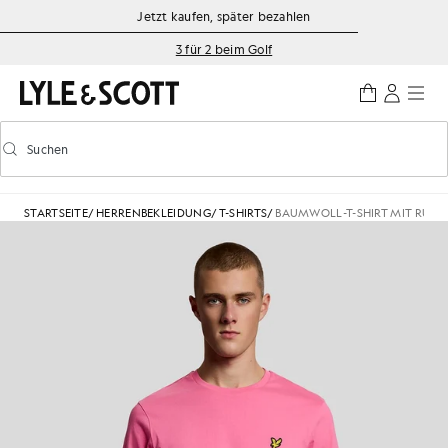
Zum Hauptinhalt springen
Informationen zur Barrierefreiheit
Jetzt kaufen, später bezahlen
3 für 2 beim Golf
Suchen
Suchen
Vorausschauende Suche ein-/ausschalten
STARTSEITE
/
HERRENBEKLEIDUNG
/
T-SHIRTS
/
BAUMWOLL-T-SHIRT MIT RUN