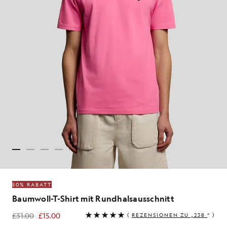
50% RABATT
Baumwoll-T-Shirt mit Rundhalsausschnitt
£31.00
£15.00
(
REZENSIONEN ZU „238
“ )
£15.00