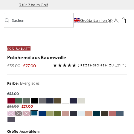
3 für 2 beim Golf
Suchen
Großbritannien (£)
Vorausschauende Suche ein-/ausschalten
loshirt in den Everglades
50% RABATT
Polohemd aus Baumwolle
£55.00
£27.00
(
REZENSIONEN ZU „21
“ )
£27.00
Farbe:
Everglades
£55.00
£55.00
£27.00
Größe Auswählen: