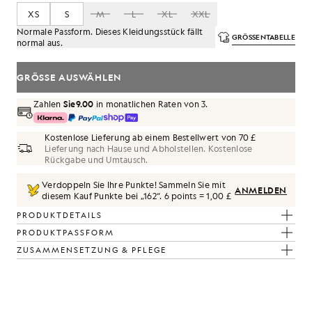
XS
S
M
L
XL
XXL
Normale Passform. Dieses Kleidungsstück fällt
GRÖSSENTABELLE
normal aus.
GRÖSSE AUSWÄHLEN
Zahlen
Sie9.00
in monatlichen Raten von 3.
Kostenlose Lieferung ab einem Bestellwert von 70 £
Lieferung nach Hause und Abholstellen. Kostenlose
Rückgabe und Umtausch.
Verdoppeln Sie Ihre Punkte! Sammeln Sie mit
ANMELDEN
diesem Kauf Punkte bei „
162
“.
6 points = 1,00 £
PRODUKTDETAILS
PRODUKTPASSFORM
ZUSAMMENSETZUNG & PFLEGE