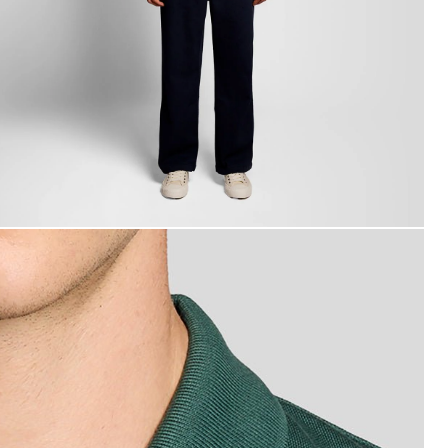
in Mann trägt ein Baumwoll-Poloshirt in den Everglades