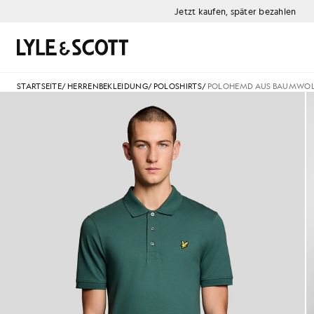
Zum Hauptinhalt springen
Informationen zur Barrierefreiheit
Jetzt kaufen, später bezahlen
Suchen
STARTSEITE
/
HERRENBEKLEIDUNG
/
POLOSHIRTS
/
POLOHEMD AUS BAUMWOL
Ein Mann trägt ein Baumwoll-P