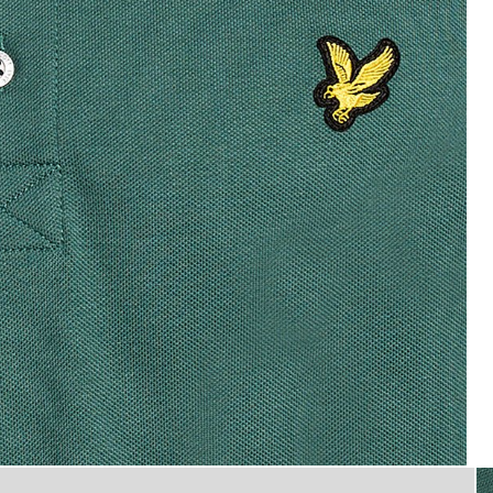
flat_shot
oloshirt in den Everglades