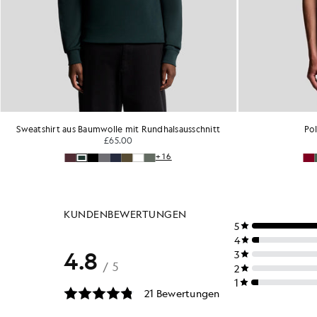
alsausschnitt
Polohemd aus Baumwolle
£55.00
16
+15