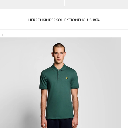
HERREN
KINDER
KOLLEKTIONEN
CLUB 1874
LE
oloshirt in den Everglades
Ein Mann trägt ein Baumwoll-Po