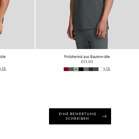
ohemd aus Baumwolle
Polohemd aus Baumwol
£55.00
£55.00
+15
+