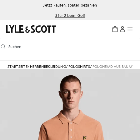
Zum Hauptinhalt springen
Informationen zur Barrierefreiheit
Jetzt kaufen, später bezahlen
3 für 2 beim Golf
Suchen
Suchen
Vorausschauende Suche ein-/ausschalten
STARTSEITE
/
HERRENBEKLEIDUNG
/
POLOSHIRTS
/
POLOHEMD AUS BAUMWOL