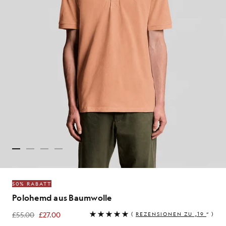
50% RABATT
Polohemd aus Baumwolle
£55.00
£27.00
(
REZENSIONEN ZU „19
“ )
£27.00