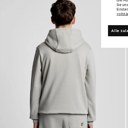
Sie un
Einste
vollst
Alle zul