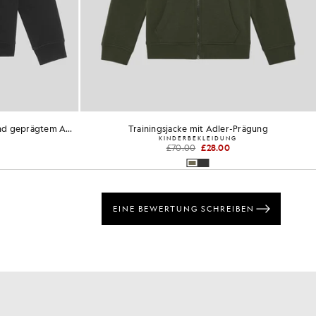
Sweatshirt mit Rundhalsausschnitt und geprägtem Adler
Trainingsjacke mit Adler-Prägung
KINDERBEKLEIDUNG
£70.00
£28.00