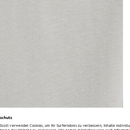
schutz
 Scott verwendet Cookies, um Ihr Surferlebnis zu verbessern, Inhalte individ
Mann trägt einen Hoodie mit „
„Cotton Script“-Logo in der Farbe „Cold Grey“
tzung der Website zu analysieren. Wir geben möglicherweise auch Informati