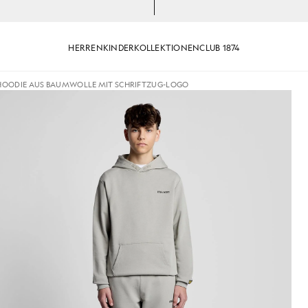
HERREN
KINDER
KOLLEKTIONEN
CLUB 1874
HOODIE AUS BAUMWOLLE MIT SCHRIFTZUG-LOGO
Cotton Script“-Logo in der Farbe „Cold Grey“
Mann trägt einen Hoodie mit „C