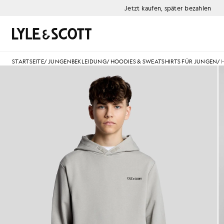
Zum Hauptinhalt springen
Informationen zur Barrierefreiheit
Jetzt kaufen, später bezahlen
Suchen
STARTSEITE
/
JUNGENBEKLEIDUNG
/
HOODIES & SWEATSHIRTS FÜR JUNGEN
/
Mann trägt einen Hoodie mit „