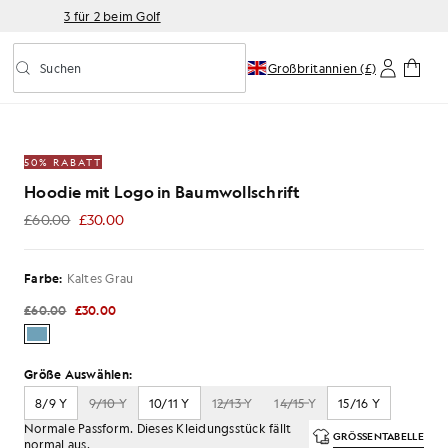
3 für 2 beim Golf
Suchen
Großbritannien (£)
Vorausschauende Suche ein-/ausschalten
otton Script“-Logo in der Farbe „Cold Grey“
50% RABATT
Hoodie mit Logo in Baumwollschrift
£60.00
£30.00
£30.00
Farbe:
Kaltes Grau
£60.00
£30.00
Größe Auswählen:
8/9 Y
9/10 Y
10/11 Y
12/13 Y
14/15 Y
15/16 Y
Normale Passform. Dieses Kleidungsstück fällt
GRÖSSENTABELLE
normal aus.