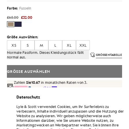
Farbe:
Fusseln
£65.00
£32.00
Größe Auswählen:
XS
S
M
L
XL
XXL
Normale Passform. Dieses Kleidungsstück fällt
GRÖSSENTABELLE
normal aus.
GRÖSSE AUSWÄHLEN
Zahlen
Sie10.67
in monatlichen Raten von 3.
Kostenlose Lieferung ab einem Bestellwert von 70 £
Datenschutz
Lieferung nach Hause und Abholstellen. Kostenlose
Rückgabe und Umtausch.
Lyle & Scott verwendet Cookies, um Ihr Surferlebnis zu
verbessern, Inhalte individuell anzupassen und die Nutzung der
Website zu analysieren. Wir geben möglicherweise auch
Verdoppeln Sie Ihre Punkte! Sammeln Sie mit
Informationen darüber, wie Sie unsere Website nutzen, zu
diesem Kauf Punkte bei „
192
“.
ANMELDEN
Marketingzwecken an Werbepartner weiter. Sie können Ihre
6 points = 1,00 £