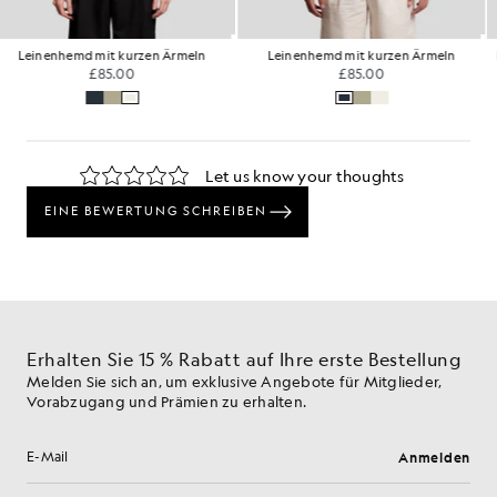
Leinenhemd mit kurzen Ärmeln
Leinenhemd mit kurzen Ärmeln
£85.00
£85.00
…
Erhalten Sie 15 % Rabatt auf Ihre erste Bestellung
Melden Sie sich an, um exklusive Angebote für Mitglieder,
Vorabzugang und Prämien zu erhalten.
Anmelden
E-Mail-Adresse