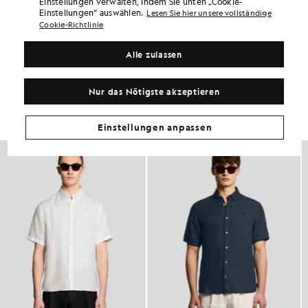
Einstellungen verwalten, indem Sie unten „Cookie-
PRODUKTDETAILS
Einstellungen“ auswählen.
Lesen Sie hier unsere vollständige
Cookie-Richtlinie
PRODUKTPASSFORM
ZUSAMMENSETZUNG & PFLEGE
Alle zulassen
So sieht der Look aus
Nur das Nötigste akzeptieren
Stellen Sie Ihr komplettes Outfit aus raffinierten Stücken zusammen,
die Ihre Garderobe aufwerten.
Einstellungen anpassen