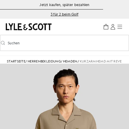
Zum Hauptinhalt springen
Informationen zur Barrierefreiheit
Jetzt kaufen, später bezahlen
3 für 2 beim Golf
Suchen
Suchen
Vorausschauende Suche ein-/ausschalten
STARTSEITE
/
HERRENBEKLEIDUNG
/
HEMDEN
/
KURZARMHEMD MIT REVERSK