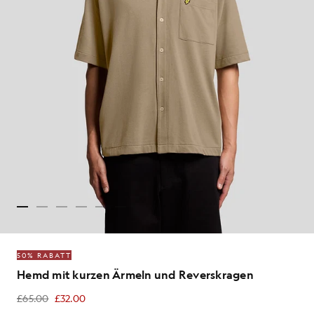
50% RABATT
Hemd mit kurzen Ärmeln und Reverskragen
£65.00
£32.00
£32.00