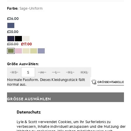
Farbe:
Sage-Uniform
£36.00
£35.00
£35.00
£17.00
Größe Auswählen:
XS
S
M
L
XL
XXL
Normale Passform. Dieses Kleidungsstück fällt
GRÖSSENTABELLE
normal aus.
GRÖSSE AUSWÄHLEN
Zahlen
Sie5.67
in monatlichen Raten von 3.
Datenschutz
Lyle & Scott verwendet Cookies, um Ihr Surferlebnis zu
Kostenlose Lieferung ab einem Bestellwert von 70 £
verbessern, Inhalte individuell anzupassen und die Nutzung der
Lieferung nach Hause und Abholstellen. Kostenlose