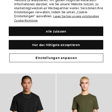
Website zu analysieren. Wir geben möglicherweise auch
Rückgabe und Umtausch.
Informationen darüber, wie Sie unsere Website nutzen, zu
Marketingzwecken an Werbepartner weiter. Sie können Ihre
Verdoppeln Sie Ihre Punkte! Sammeln Sie mit
Einstellungen verwalten, indem Sie unten „Cookie-
diesem Kauf Punkte bei „
102
“.
ANMELDEN
Einstellungen“ auswählen.
Lesen Sie hier unsere vollständige
6 points = 1,00 £
Cookie-Richtlinie
PRODUKTDETAILS
Alle zulassen
PRODUKTPASSFORM
ZUSAMMENSETZUNG & PFLEGE
Nur das Nötigste akzeptieren
So sieht der Look aus
Einstellungen anpassen
Stellen Sie Ihr komplettes Outfit aus raffinierten Stücken zusammen,
die Ihre Garderobe aufwerten.