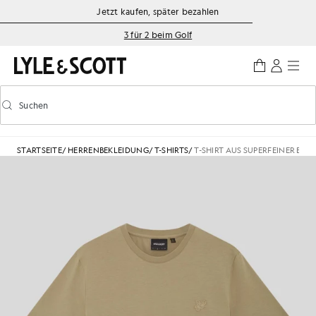
Zum Hauptinhalt springen
Informationen zur Barrierefreiheit
Jetzt kaufen, später bezahlen
3 für 2 beim Golf
Suchen
Suchen
Vorausschauende Suche ein-/ausschalten
STARTSEITE
/
HERRENBEKLEIDUNG
/
T-SHIRTS
/
T-SHIRT AUS SUPERFEINER BA