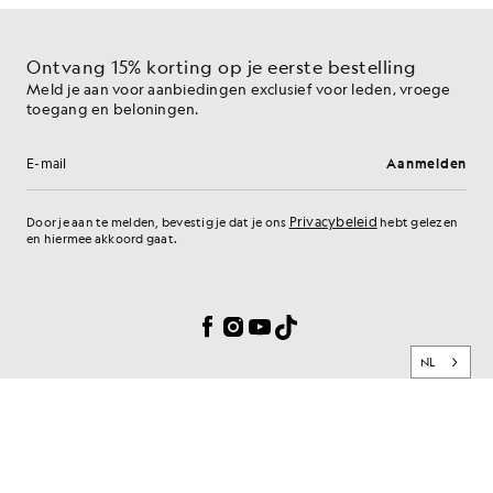
Ontvang 15% korting op je eerste bestelling
Meld je aan voor aanbiedingen exclusief voor leden, vroege
toegang en beloningen.
Aanmelden
E-mailadres
Privacybeleid
Door je aan te melden, bevestig je dat je ons
hebt gelezen
en hiermee akkoord gaat.
Cookievoorkeuren
Facebook
Instagram
YouTube
TikTok
NL
MERK
KLANTENSERVICE