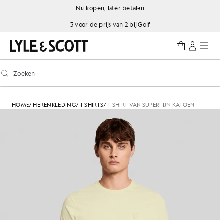
Ga naar de hoofdinhoud
Informatie over toegankelijkheid
Nu kopen, later betalen
3 voor de prijs van 2 bij Golf
Zoeken
Zoeken
Voorspellend zoeken in- of uitschakelen
HOME
/
HERENKLEDING
/
T-SHIRTS
/
T-SHIRT VAN SUPERFIJN KATOEN