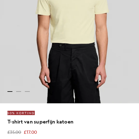
50% KORTING
T-shirt van superfijn katoen
£35.00
£17.00
£17.00