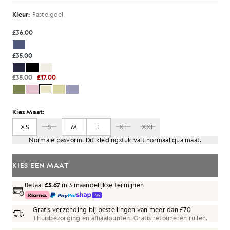
Kleur:
Pastelgeel
£36.00
£35.00
£35.00
£17.00
Kies Maat:
XS
S
M
L
XL
XXL
Normale pasvorm. Dit kledingstuk valt normaal qua maat.
KIES EEN MAAT
Betaal
£5.67
in 3 maandelijkse termijnen
Gratis verzending bij bestellingen van meer dan £70
Thuisbezorging en afhaalpunten. Gratis retouneren ruilen.