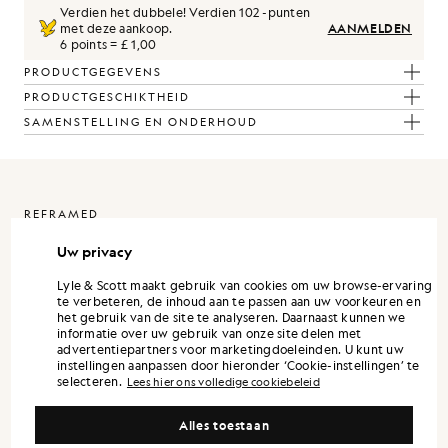
Verdien het dubbele! Verdien
102
-punten
met deze aankoop.
AANMELDEN
6 points = £ 1,00
PRODUCTGEGEVENS
PRODUCTGESCHIKTHEID
SAMENSTELLING EN ONDERHOUD
REFRAMED
Uw privacy
ReFramed Lyle & Scott vanuit een verfijnder perspectief. De
collectie is ontworpen als een op zichzelf staande garderobe,
Lyle & Scott maakt gebruik van cookies om uw browse-ervaring
waarbij elk kledingstuk op zichzelf al een sterke uitstraling heeft,
te verbeteren, de inhoud aan te passen aan uw voorkeuren en
maar de volledige collectie het beste tot zijn recht komt wanneer
het gebruik van de site te analyseren. Daarnaast kunnen we
de stukken samen worden gedragen.
informatie over uw gebruik van onze site delen met
advertentiepartners voor marketingdoeleinden. U kunt uw
De silhouetten zijn modern en strak. Overhemden en broeken
instellingen aanpassen door hieronder ‘Cookie-instellingen’ te
hebben een getailleerde uitstraling, terwijl luchtige bovenkleding
selecteren.
en verfijnde gebreide kleding het hele seizoen door veelzijdigheid
Lees hier ons volledige cookiebeleid
bieden.
Alles toestaan
Het kleurgebruik is ingetogen en eigentijds. Neutrale en aardse
tinten vormen de basis, aangevuld met subtiele accenten die de