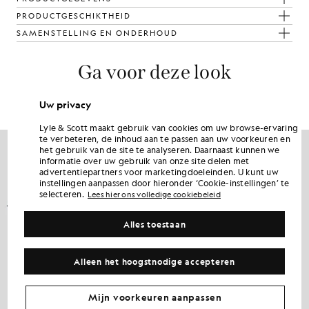
PRODUCTGESCHIKTHEID
SAMENSTELLING EN ONDERHOUD
Ga voor deze look
Stel een complete outfit samen met verfijnde kledingstukken die je
garderobe naar een hoger niveau tillen.
Uw privacy
Lyle & Scott maakt gebruik van cookies om uw browse-ervaring
NIEUW BINNEN
te verbeteren, de inhoud aan te passen aan uw voorkeuren en
het gebruik van de site te analyseren. Daarnaast kunnen we
informatie over uw gebruik van onze site delen met
advertentiepartners voor marketingdoeleinden. U kunt uw
instellingen aanpassen door hieronder ‘Cookie-instellingen’ te
selecteren.
Lees hier ons volledige cookiebeleid
Alles toestaan
Alleen het hoogstnodige accepteren
Mijn voorkeuren aanpassen