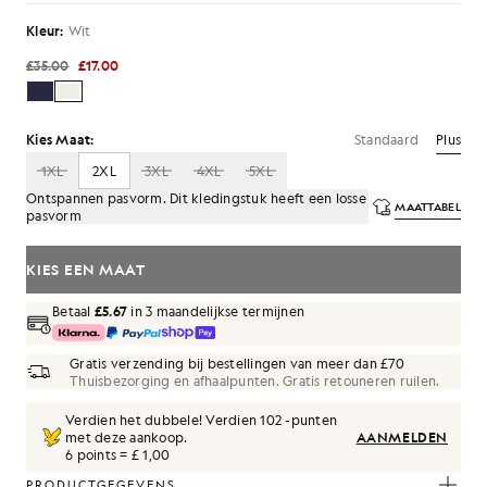
Kleur:
Wit
£35.00
£17.00
Standaard
Plus
Kies Maat:
1XL
2XL
3XL
4XL
5XL
Ontspannen pasvorm. Dit kledingstuk heeft een losse
MAATTABEL
pasvorm
KIES EEN MAAT
Betaal
£5.67
in 3 maandelijkse termijnen
Gratis verzending bij bestellingen van meer dan £70
Thuisbezorging en afhaalpunten. Gratis retouneren ruilen.
Verdien het dubbele! Verdien
102
-punten
met deze aankoop.
AANMELDEN
6 points = £ 1,00
PRODUCTGEGEVENS