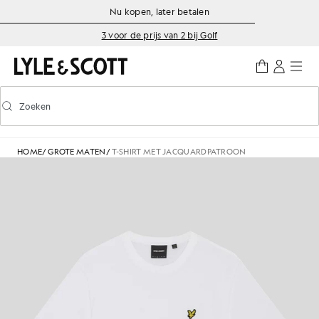
Ga naar de hoofdinhoud
Informatie over toegankelijkheid
Nu kopen, later betalen
3 voor de prijs van 2 bij Golf
Zoeken
Zoeken
Voorspellend zoeken in- of uitschakelen
HOME
/
GROTE MATEN
/
T-SHIRT MET JACQUARDPATROON