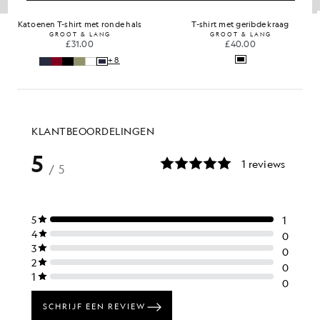
Katoenen T-shirt met ronde hals
T-shirt met geribde kraag
GROOT & LANG
GROOT & LANG
£31.00
£40.00
+8