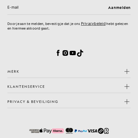
Aanmelden
E-mailadres
Privacybeleid
Door je aan te melden, bevestig je dat je ons
hebt gelezen
en hiermee akkoord gaat.
Cookievoorkeuren
Facebook
Instagram
YouTube
TikTok
MERK
KLANTENSERVICE
PRIVACY & BEVEILIGING