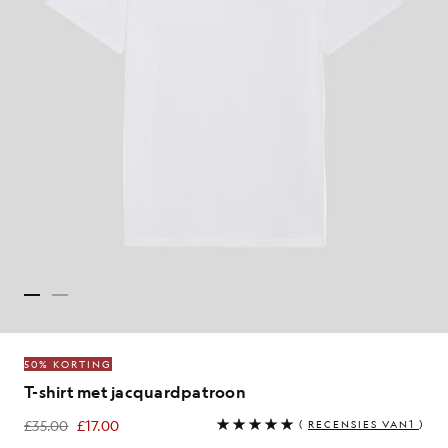
50% KORTING
T-shirt met jacquardpatroon
£35.00
£17.00
(
RECENSIES VAN1
)
£17.00