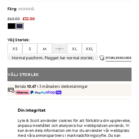
Färg:
Mörkblå
£65.00
£32.00
Välj Storlek:
XS
S
M
L
XL
XXL
Normal passform. Plagget har normal storlek.
STORLEKSGUIDE
VÄLJ STORLEK
Betala
10.67
i 3 månaders delbetalningar
Fri frakt vid beställningar över 70 £
Hemleverans och avhämtningsställen. Gratis returer och
Din integritet
byten.
Lyle & Scott använder cookies för att förbättra din upplevelse,
Tjäna dubbelt så många poäng! Få
192
-
anpassa innehållet och analysera hur webbplatsen används. Vi
poäng vid detta köp.
REGISTRERA DIG
kan även dela information om hur du använder vår webbplats
6 points = 1,00 GBP
med våra annonspartners i marknadsföringssyfte. Du kan