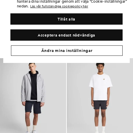
hantera dina inställningar genom att välja ”Cookie-inställningar”
PRODUKTINFORMATION
nedan.
Läs vår fullständiga cookiepolicy här
PRODUKTPASSFORM
MATERIAL OCH SKÖTSEL
Tillåt alla
Få samma look
Acceptera endast nödvändiga
Skapa en komplett outfit med eleganta plagg som lyfter din
garderob.
Ändra mina inställningar
NYHETER