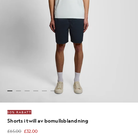
50% RABATT
Shorts i twill av bomullsblandning
£65.00
£32.00
£32.00