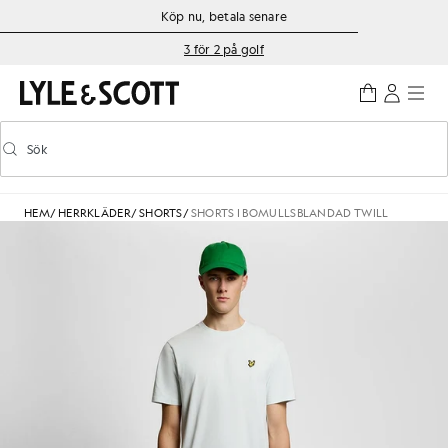
Gå direkt till huvudinnehållet
Information om tillgänglighet
Köp nu, betala senare
3 för 2 på golf
Sök
Sök
Aktivera/inaktivera prediktiv sökning
HEM
/
HERRKLÄDER
/
SHORTS
/
SHORTS I BOMULLSBLANDAD TWILL