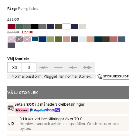
Färg:
Everglades
£55.00
£55.00
£27.00
Välj Storlek:
XS
S
M
L
XL
XXL
Normal passform. Plagget har normal storlek.
STORLEKSGUIDE
VÄLJ STORLEK
Betala
9.00
i 3 månaders delbetalningar
Fri frakt vid beställningar över 70 £
Hemleverans och avhämtningsställen. Gratis returer och
byten.