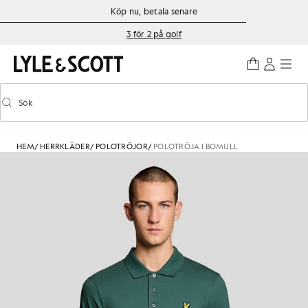
Gå direkt till huvudinnehållet
Information om tillgänglighet
Köp nu, betala senare
3 för 2 på golf
Sök
Sök
Aktivera/inaktivera prediktiv sökning
HEM
/
HERRKLÄDER
/
POLOTRÖJOR
/
POLOTRÖJA I BOMULL