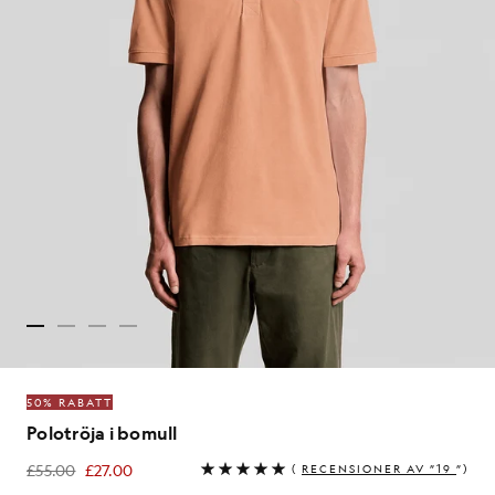
50% RABATT
Polotröja i bomull
£55.00
£27.00
(
RECENSIONER AV ”19
”)
£27.00