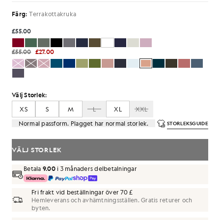
Färg:
Terrakottakruka
£55.00
£55.00
£27.00
Välj Storlek:
XS
S
M
L
XL
XXL
Normal passform. Plagget har normal storlek.
STORLEKSGUIDE
VÄLJ STORLEK
Betala
9.00
i 3 månaders delbetalningar
Fri frakt vid beställningar över 70 £
Hemleverans och avhämtningsställen. Gratis returer och
byten.