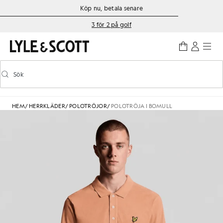
Gå direkt till huvudinnehållet
Information om tillgänglighet
Köp nu, betala senare
3 för 2 på golf
Sök
Sök
Aktivera/inaktivera prediktiv sökning
HEM
/
HERRKLÄDER
/
POLOTRÖJOR
/
POLOTRÖJA I BOMULL