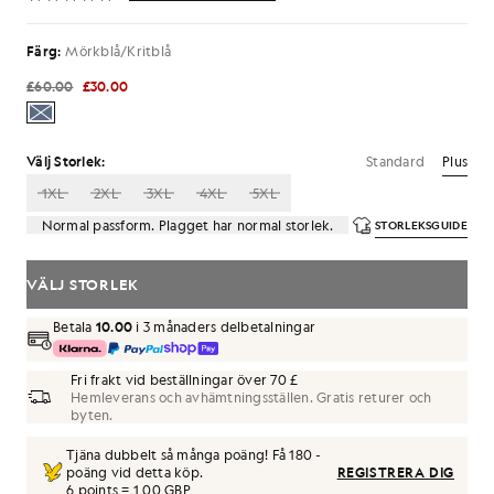
Färg:
Mörkblå/Kritblå
£60.00
£30.00
Standard
Plus
Välj Storlek:
1XL
2XL
3XL
4XL
5XL
Normal passform. Plagget har normal storlek.
STORLEKSGUIDE
VÄLJ STORLEK
Betala
10.00
i 3 månaders delbetalningar
Fri frakt vid beställningar över 70 £
Hemleverans och avhämtningsställen. Gratis returer och
byten.
Tjäna dubbelt så många poäng! Få
180
-
poäng vid detta köp.
REGISTRERA DIG
6 points = 1,00 GBP