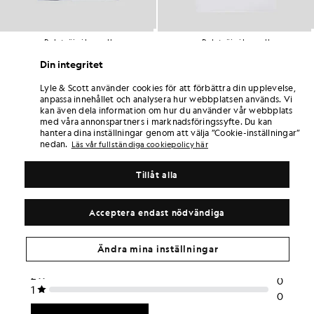
Polotröja i bomull
Polotröja i bomull
STOR & LÅNG
STOR & LÅNG
£55.00
£55.00
Din integritet
+1
+1
Lyle & Scott använder cookies för att förbättra din upplevelse,
anpassa innehållet och analysera hur webbplatsen används. Vi
kan även dela information om hur du använder vår webbplats
med våra annonspartners i marknadsföringssyfte. Du kan
hantera dina inställningar genom att välja ”Cookie-inställningar”
nedan.
Läs vår fullständiga cookiepolicy här
Tillåt alla
Acceptera endast nödvändiga
Ändra mina inställningar