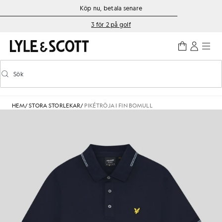
Gå direkt till huvudinnehållet
Information om tillgänglighet
Köp nu, betala senare
3 för 2 på golf
Sök
Sök
Aktivera/inaktivera prediktiv sökning
HEM
/
STORA STORLEKAR
/
PIKÉTRÖJA I FIN BOMULL