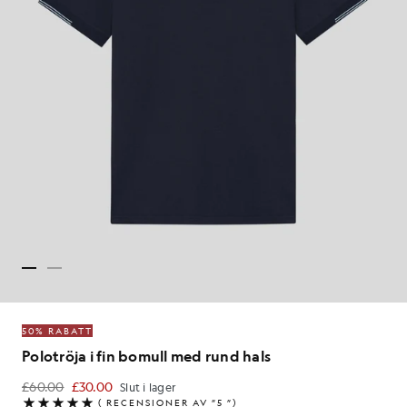
50% RABATT
Polotröja i fin bomull med rund hals
£60.00
£30.00
Slut i lager
£30.00
(
RECENSIONER AV ”5
”)