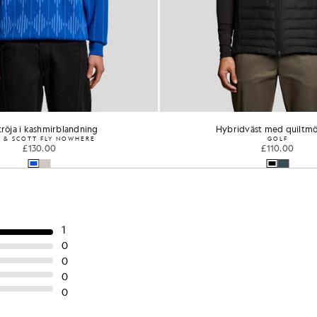
tålig, isolerad övertröja
Huvtröja i kashmirbland
£130.00
£52.00
LYLE & SCOTT FLY NOWH
£130.00