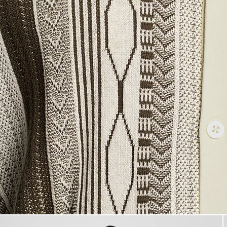
Man bär en jacquardstickad po