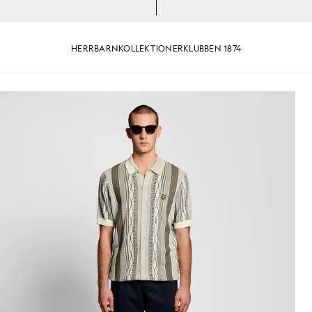
HERR
BARN
KOLLEKTIONER
KLUBBEN 1874
lotröja i färgerna Ice Cream/Khaki Ash
Man bär en jacquardstickad pol