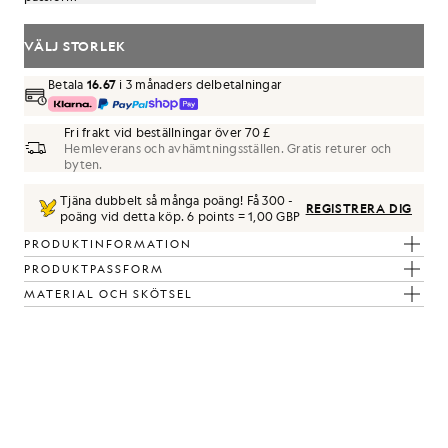
VÄLJ STORLEK
Betala
16.67
i 3 månaders delbetalningar
Fri frakt vid beställningar över 70 £
Hemleverans och avhämtningsställen. Gratis returer och
byten.
Tjäna dubbelt så många poäng! Få
300
-
REGISTRERA DIG
poäng vid detta köp.
6 points = 1,00 GBP
Khaki Ash
PRODUKTINFORMATION
PRODUKTPASSFORM
MATERIAL OCH SKÖTSEL