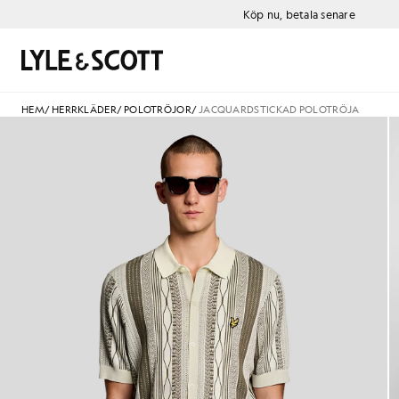
Gå direkt till huvudinnehållet
Information om tillgänglighet
Köp nu, betala senare
Sök
HEM
/
HERRKLÄDER
/
POLOTRÖJOR
/
JACQUARDSTICKAD POLOTRÖJA
Man bär en jacquardstickad po