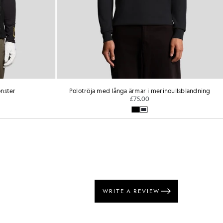
ning
Hybridväst med quiltmönster
ERE
GOLF
£110.00