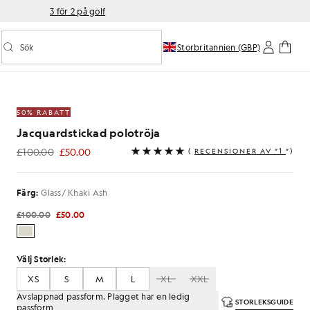
3 för 2 på golf
Sök
Storbritannien (GBP)
Aktivera/inaktivera prediktiv sökning
otröja i färgerna Ice Cream/Khaki Ash
50% RABATT
Jacquardstickad polotröja
£100.00
£50.00
(
RECENSIONER AV ”1
”)
£50.00
Färg:
Glass/ Khaki Ash
£100.00
£50.00
Välj Storlek:
XS
S
M
L
XL
XXL
Avslappnad passform. Plagget har en ledig
STORLEKSGUIDE
passform