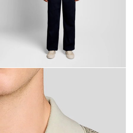
an bär en jacquardstickad polotröja i färgerna Ice Cream/