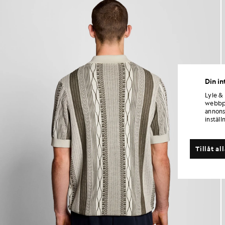
Din in
Lyle &
webbpl
annons
inställ
Tillåt al