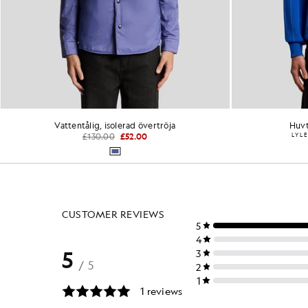
Polotröja i bomullstrik
Vatten
£75.00