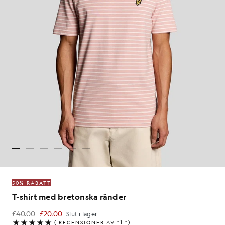
50% RABATT
T-shirt med bretonska ränder
£40.00
£20.00
Slut i lager
£20.00
(
RECENSIONER AV ”1
”)