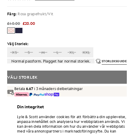
Färg:
Rosa grapefrukt/Vit
£40.00
£20.00
Välj Storlek:
XS
S
M
L
XL
XXL
Normal passform. Plagget har normal storlek.
STORLEKSGUIDE
VÄLJ STORLEK
Betala
6.67
i 3 månaders delbetalningar
Fri frakt vid beställningar över 70 £
Din integritet
Hemleverans och avhämtningsställen. Gratis returer och
byten.
Lyle & Scott använder cookies för att förbättra din upplevelse,
anpassa innehållet och analysera hur webbplatsen används. Vi
Tjäna dubbelt så många poäng! Få
120
-
kan även dela information om hur du använder vår webbplats
poäng vid detta köp.
REGISTRERA DIG
med våra annonspartners i marknadsföringssyfte. Du kan
6 points = 1,00 GBP