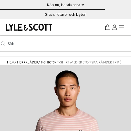
Gå direkt till huvudinnehållet
Information om tillgänglighet
Köp nu, betala senare
Gratis returer och byten
Sök
Sök
Aktivera/inaktivera prediktiv sökning
HEM
/
HERRKLÄDER
/
T-SHIRTS
/
T-SHIRT MED BRETONSKA RÄNDER I PIKÉ