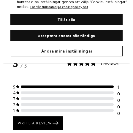
hantera dina inställningar genom att välja ”Cookie-inställningar”
nedan.
Läs vår fullständiga cookiepolicy här
PRODUKTINFORMATION
PRODUKTPASSFORM
Tillåt alla
MATERIAL OCH SKÖTSEL
Acceptera endast nödvändiga
amma look
leganta plagg som lyfter din garderob.
Ändra mina inställningar