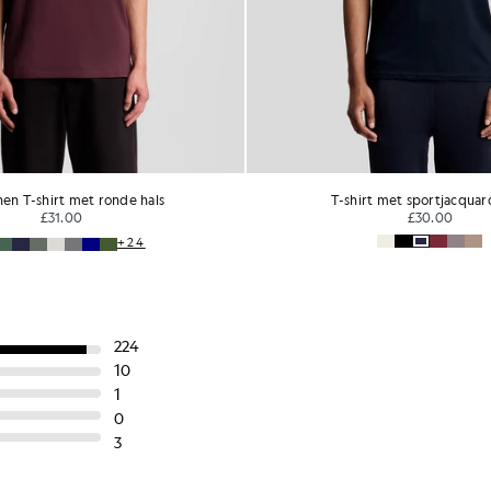
rt met sportjacquardband
Katoenen T-shirt met ron
£30.00
£31.00