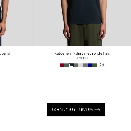
de hals
Katoenen T-shirt met ronde hals
£31.00
+24
+24