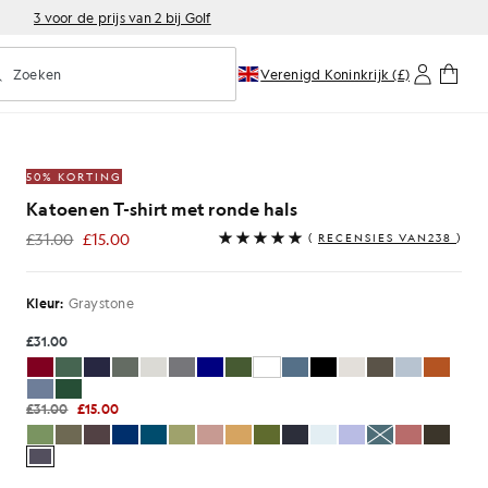
3 voor de prijs van 2 bij Golf
Zoeken
Verenigd Koninkrijk (£)
oorspellend zoeken in- of uitschakelen
T-shirt met ronde hals
50% KORTING
Katoenen T-shirt met ronde hals
£31.00
£15.00
(
RECENSIES VAN238
)
£15.00
Kleur:
Graystone
£31.00
£31.00
£15.00