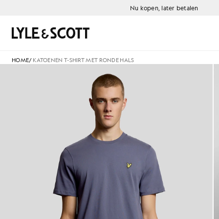
Ga naar de hoofdinhoud
Informatie over toegankelijkheid
Nu kopen, later betalen
Zoeken
HOME
/
KATOENEN T-SHIRT MET RONDE HALS
Man draagt een grijs katoenen