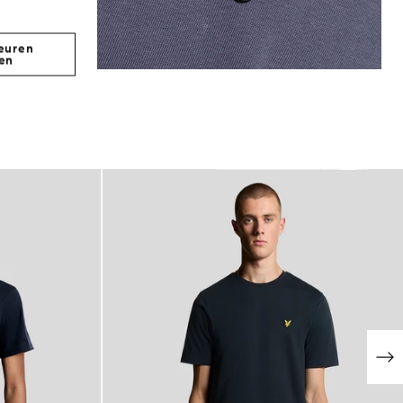
euren
en