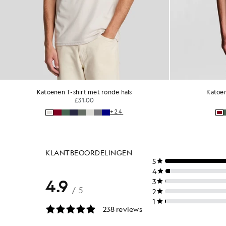
Katoenen T-shirt met ronde hals
T-shi
£31.00
+24