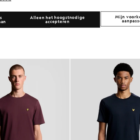
Mijn voork
s
Alleen het hoogstnodige
aanpass
aan
accepteren