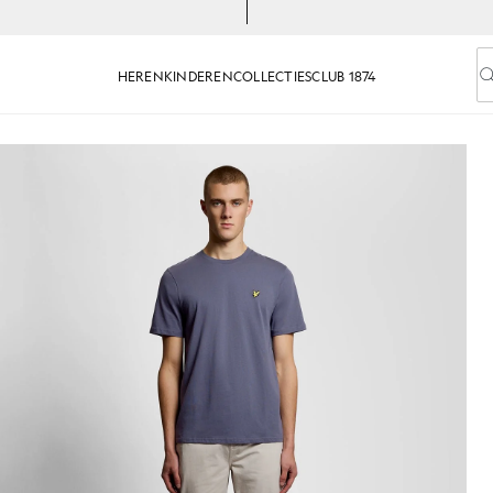
HEREN
KINDEREN
COLLECTIES
CLUB 1874
V
 T-shirt met ronde hals
Man draagt een grijs katoenen 