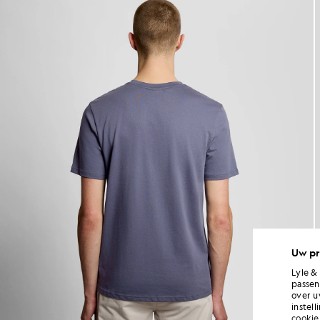
Uw pr
Lyle &
passen
over u
instel
cookie