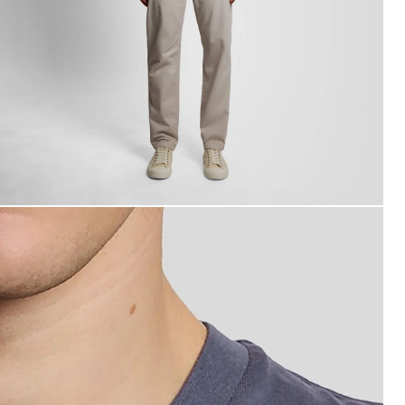
an draagt een grijs katoenen T-shirt met ronde hals