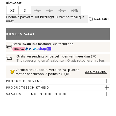
Kies Maat:
XS
S
M
L
XL
XXL
Normale pasvorm. Dit kledingstuk valt normaal qua
MAATTABEL
maat.
KIES EEN MAAT
Betaal
£5.00
in 3 maandelijkse termijnen
Gratis verzending bij bestellingen van meer dan £70
Thuisbezorging en afhaalpunten. Gratis retouneren ruilen.
Verdien het dubbele! Verdien
90
-punten
AANMELDEN
met deze aankoop.
6 points = £ 1,00
PRODUCTGEGEVENS
PRODUCTGESCHIKTHEID
SAMENSTELLING EN ONDERHOUD