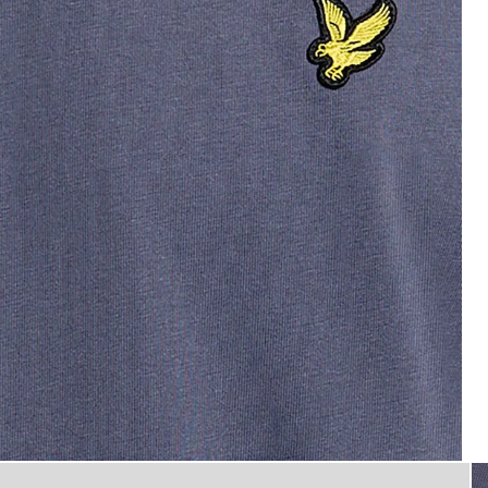
 T-shirt met ronde hals
flat_shot