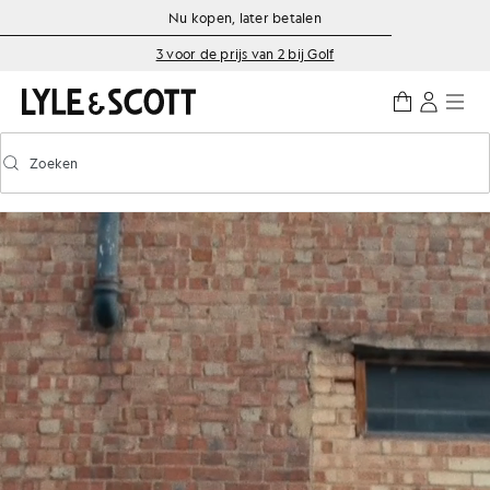
Ga naar de hoofdinhoud
Informatie over toegankelijkheid
Nu kopen, later betalen
3 voor de prijs van 2 bij Golf
Zoeken
Zoeken
Voorspellend zoeken in- of uitschakelen