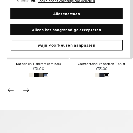
selecteren.
Lees hier ons volledige cookiebeleid
Alles toestaan
Alleen het hoogstnodige accepteren
Mijn voorkeuren aanpassen
Alledaags katoenen T-shirt met ronde hals
Katoenen T-shirt met V-hals
Comfortabel katoenen T-shirt
£31.00
£35.00