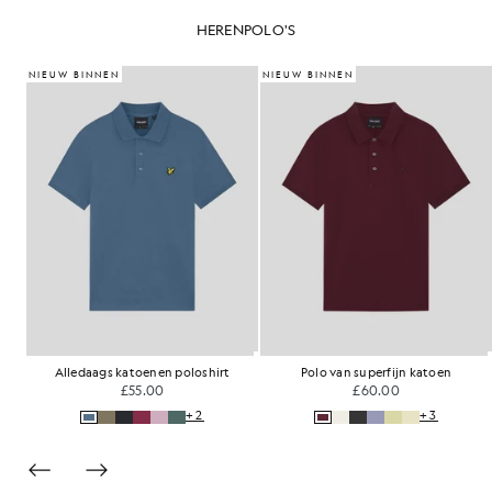
HERENPOLO'S
NIEUW BINNEN
NIEUW BINNEN
Alledaags katoenen poloshirt
Polo van superfijn katoen
£55.00
£60.00
+2
+3