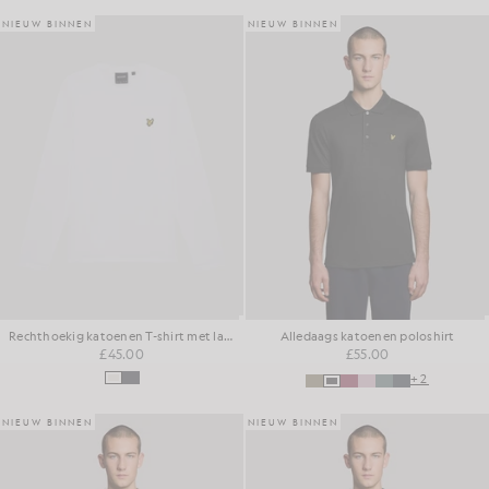
NIEUW BINNEN
NIEUW BINNEN
Rechthoekig katoenen T-shirt met lange mouwen
Alledaags katoenen poloshirt
£45.00
£55.00
+2
NIEUW BINNEN
NIEUW BINNEN