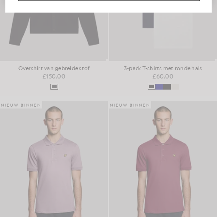
Overshirt van gebreide stof
3-pack T-shirts met ronde hals
£150.00
£60.00
NIEUW BINNEN
NIEUW BINNEN