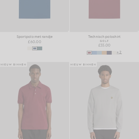
Sportpolo met randje
Technisch poloshirt
£60.00
GOLF
£55.00
+2
NIEUW BINNEN
NIEUW BINNEN