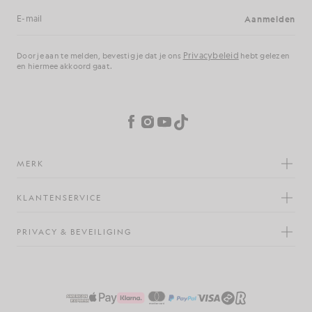
Aanmelden
E-mailadres
Privacybeleid
Door je aan te melden, bevestig je dat je ons
hebt gelezen
en hiermee akkoord gaat.
Cookievoorkeuren
Facebook
Instagram
YouTube
TikTok
MERK
KLANTENSERVICE
PRIVACY & BEVEILIGING