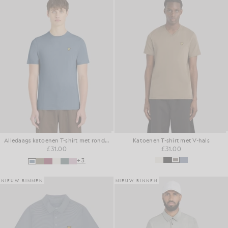
Alledaags katoenen T-shirt met ronde hals
Katoenen T-shirt met V-hals
£31.00
£31.00
+3
NIEUW BINNEN
NIEUW BINNEN