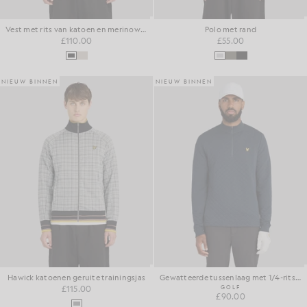
Vest met rits van katoen en merinowol
Polo met rand
£110.00
£55.00
NIEUW BINNEN
NIEUW BINNEN
Hawick katoenen geruite trainingsjas
Gewatteerde tussenlaag met 1/4-ritssluiting
£115.00
GOLF
£90.00