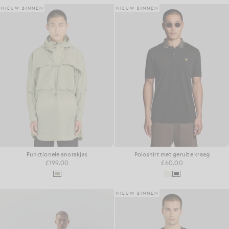
NIEUW BINNEN
NIEUW BINNEN
Functionele anorakjas
Poloshirt met geruite kraag
£199.00
£60.00
NIEUW BINNEN