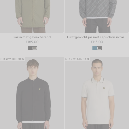
Parka met gewaxte rand
Lichtgewicht jas met capuchon in tartan
£185.00
£115.00
NIEUW BINNEN
NIEUW BINNEN