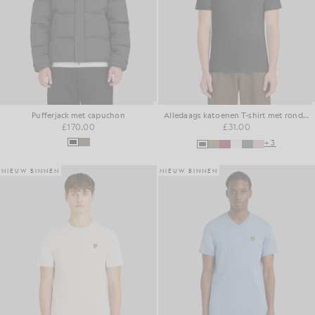
Pufferjack met capuchon
Alledaags katoenen T-shirt met ronde hals
£170.00
£31.00
+3
NIEUW BINNEN
NIEUW BINNEN