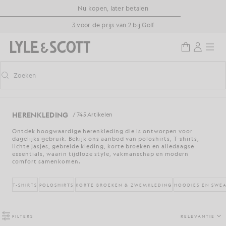
Ga naar de hoofdinhoud
Informatie over toegankelijkheid
Nu kopen, later betalen
3 voor de prijs van 2 bij Golf
Zoeken
Zoeken
Voorspellend zoeken in- of uitschakelen
HERENKLEDING
/ 745 Artikelen
Ontdek hoogwaardige herenkleding die is ontworpen voor
dagelijks gebruik. Bekijk ons aanbod van poloshirts, T-shirts,
lichte jasjes, gebreide kleding, korte broeken en alledaagse
essentials, waarin tijdloze style, vakmanschap en modern
comfort samenkomen.
T-SHIRTS
POLOSHIRTS
KORTE BROEKEN & ZWEMKLEDING
HOODIES EN SWEA
FILTERS
RELEVANTIE