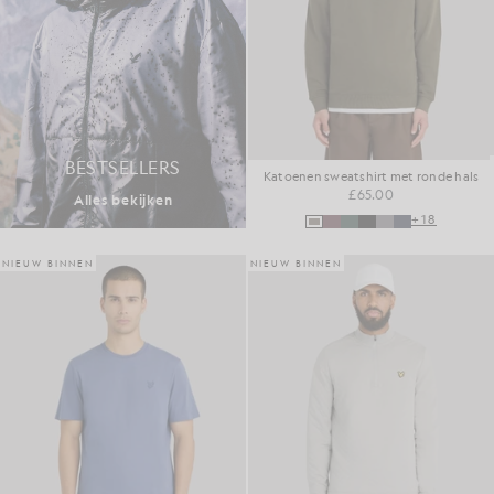
BESTSELLERS
Katoenen sweatshirt met ronde hals
£65.00
Alles bekijken
+18
NIEUW BINNEN
NIEUW BINNEN