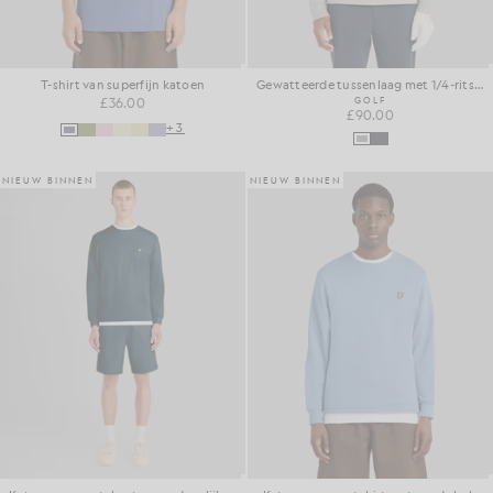
T-shirt van superfijn katoen
Gewatteerde tussenlaag met 1/4-ritssluiting
£36.00
GOLF
£90.00
+3
NIEUW BINNEN
NIEUW BINNEN