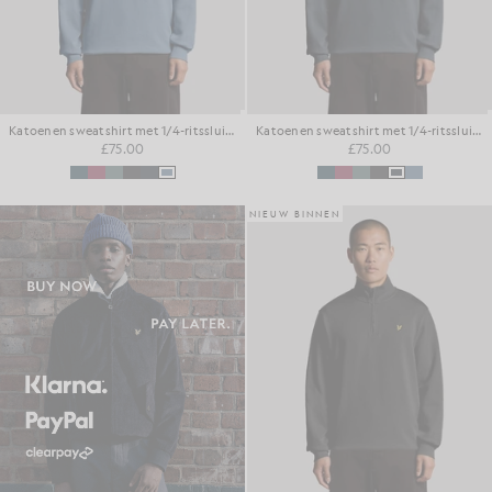
Katoenen sweatshirt met 1/4-ritssluiting voor dagelijks gebruik
Katoenen sweatshirt met 1/4-ritssluiting voor dagelijks gebruik
£75.00
£75.00
NIEUW BINNEN