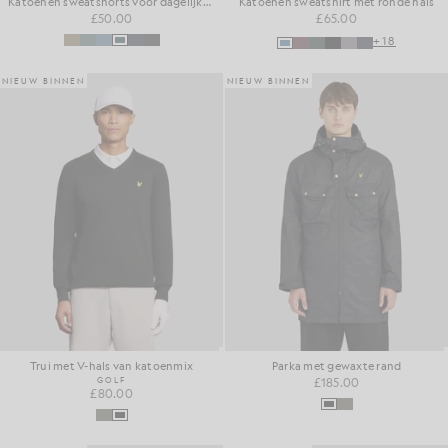
Katoenen sweatshorts voor dagelijks gebruik
Katoenen sweatshirt met ronde hals
£50.00
£65.00
+18
NIEUW BINNEN
NIEUW BINNEN
Trui met V-hals van katoenmix
Parka met gewaxte rand
GOLF
£185.00
£80.00