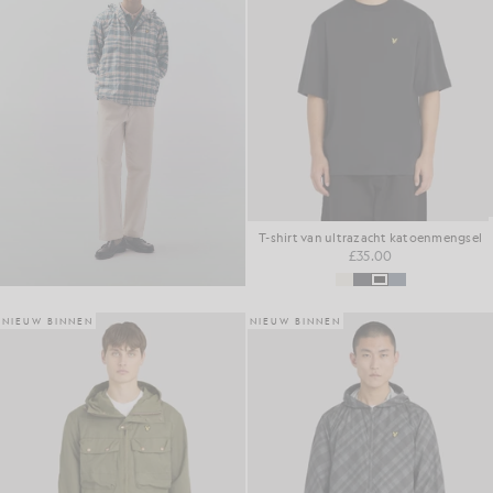
T-shirt van ultrazacht katoenmengsel
£35.00
NIEUW BINNEN
NIEUW BINNEN