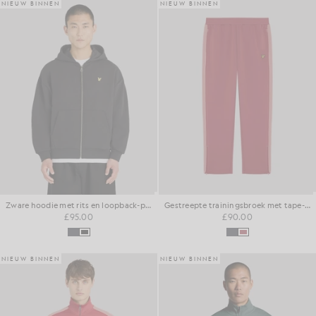
NIEUW BINNEN
NIEUW BINNEN
Zware hoodie met rits en loopback-print
Gestreepte trainingsbroek met tape-accenten
£95.00
£90.00
NIEUW BINNEN
NIEUW BINNEN