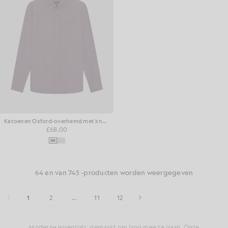
Katoenen Oxford-overhemd met knoopsluiting
£68.00
64 en van 745 -producten worden weergegeven
1
2
...
11
12
Moderne essentials, gemaakt om lang mee te gaan. Onze