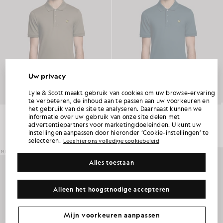
Uw privacy
ONTVANG 15% KORTING OP JE EERSTE
Lyle & Scott maakt gebruik van cookies om uw browse-ervaring
BESTELLING
te verbeteren, de inhoud aan te passen aan uw voorkeuren en
het gebruik van de site te analyseren. Daarnaast kunnen we
Alledaags katoenen poloshirt
Alledaags katoenen poloshirt
informatie over uw gebruik van onze site delen met
Word lid van Club Lyle & Scott en ontvang als eerste informatie over nieuwe collecties,
£55.00
£55.00
advertentiepartners voor marketingdoeleinden. U kunt uw
samenwerkingen en seizoensuitverkoop exclusief voor leden, plus een unieke
welkomstcode waarmee je 15% korting krijgt.
+2
+2
instellingen aanpassen door hieronder ‘Cookie-instellingen’ te
selecteren.
Lees hier ons volledige cookiebeleid
NIEUW BINNEN
Alles toestaan
Heeft u nog andere communicatievoorkeuren?
Grote maten
Kinderkleding
Golf
Alleen het hoogstnodige accepteren
MIJN AANBIEDING CLAIMEN
*Door je aan te melden, ga je ermee akkoord dat je marketinginformatie ontvangt. Je unieke code kan online slechts voor twee Sale tegen de
volledige prijs en twee Sale worden gebruikt.
Privacybeleid
&
Algemene voorwaarden
.
Mijn voorkeuren aanpassen