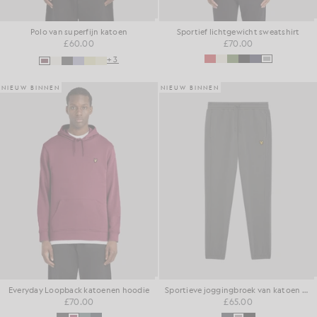
Polo van superfijn katoen
Sportief lichtgewicht sweatshirt
£60.00
£70.00
+3
NIEUW BINNEN
NIEUW BINNEN
Everyday Loopback katoenen hoodie
Sportieve joggingbroek van katoen met loopback-effect
£70.00
£65.00