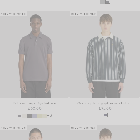
NIEUW BINNEN
NIEUW BINNEN
Polo van superfijn katoen
Gestreepte rugbytrui van katoen
£60.00
£95.00
+3
NIEUW BINNEN
NIEUW BINNEN