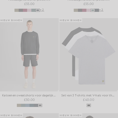
£55.00
£55.00
+2
+2
NIEUW BINNEN
NIEUW BINNEN
Katoenen sweatshorts voor dagelijks gebruik
Set van 3 T-shirts met V-hals voor thuis
£50.00
£40.00
NIEUW BINNEN
NIEUW BINNEN