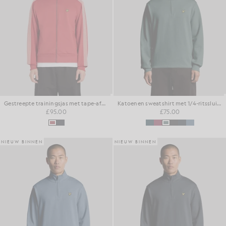
Gestreepte trainingsjas met tape-afwerking
Katoenen sweatshirt met 1/4-ritssluiting voor dagelijks gebruik
£95.00
£75.00
NIEUW BINNEN
NIEUW BINNEN