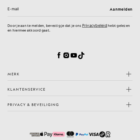
Aanmelden
E-mailadres
Privacybeleid
Door je aan te melden, bevestig je dat je ons
hebt gelezen
en hiermee akkoord gaat.
Cookievoorkeuren
Facebook
Instagram
YouTube
TikTok
MERK
KLANTENSERVICE
PRIVACY & BEVEILIGING