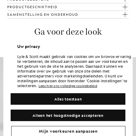
PRODUCTGESCHIKTHEID
SAMENSTELLING EN ONDERHOUD
Ga voor deze look
Stel een complete outfit samen met verfijnde kledingstukken die je
garderobe naar een hoger niveau tillen.
Uw privacy
Lyle & Scott maakt gebruik van cookies om uw browse-ervaring
KINDERKLEDING
te verbeteren, de inhoud aan te passen aan uw voorkeuren en
het gebruik van de site te analyseren. Daarnaast kunnen we
informatie over uw gebruik van onze site delen met
advertentiepartners voor marketingdoeleinden. U kunt uw
instellingen aanpassen door hieronder ‘Cookie-instellingen’ te
selecteren.
Lees hier ons volledige cookiebeleid
Alles toestaan
Alleen het hoogstnodige accepteren
Mijn voorkeuren aanpassen