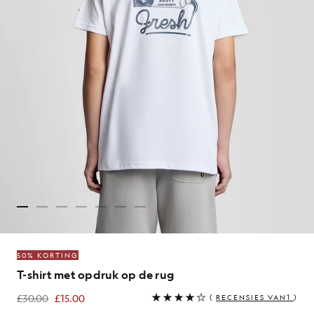
50% KORTING
T-shirt met opdruk op de rug
£30.00
£15.00
(
RECENSIES VAN1
)
£15.00