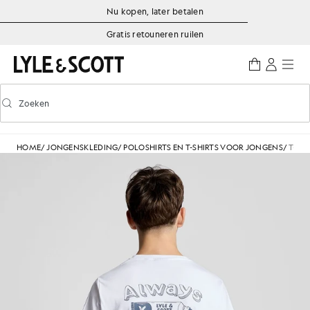
Ga naar de hoofdinhoud
Informatie over toegankelijkheid
Nu kopen, later betalen
Gratis retouneren ruilen
Zoeken
Zoeken
Voorspellend zoeken in- of uitschakelen
HOME
/
JONGENSKLEDING
/
POLOSHIRTS EN T-SHIRTS VOOR JONGENS
/
T-SHI