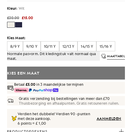
Kleur:
Wit
£30.00
£15.00
Kies Maat:
8/9 Y
9/10 Y
10/11 Y
12/13 Y
14/15 Y
15/16 Y
Normale pasvorm. Dit kledingstuk valt normaal qua
MAATTABEL
maat.
KIES EEN MAAT
Betaal
£5.00
in 3 maandelijkse termijnen
Gratis verzending bij bestellingen van meer dan £70
Thuisbezorging en afhaalpunten. Gratis retouneren ruilen.
Verdien het dubbele! Verdien
90
-punten
met deze aankoop.
AANMELDEN
6 points = £ 1,00
PRODUCTGEGEVENS