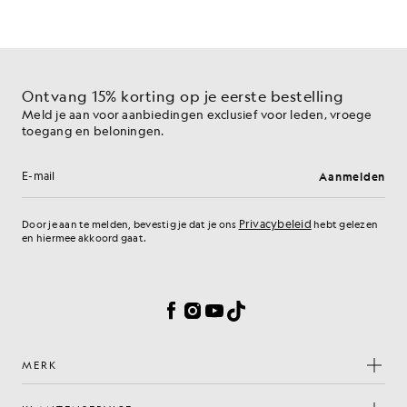
Ontvang 15% korting op je eerste bestelling
Meld je aan voor aanbiedingen exclusief voor leden, vroege
toegang en beloningen.
Aanmelden
E-mailadres
Privacybeleid
Door je aan te melden, bevestig je dat je ons
hebt gelezen
en hiermee akkoord gaat.
Cookievoorkeuren
Facebook
Instagram
YouTube
TikTok
MERK