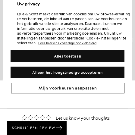
Uw privacy
Lyle & Scott maakt gebruik van cookies om uw browse-ervaring
te verbeteren, de inhoud aan te passen aan uw voorkeuren en
het gebruik van de site te analyseren. Daarnaast kunnen we
informatie over uw gebruik van onze site delen met
advertentiepartners voor marketingdoeleinden. U kunt uw
instellingen aanpassen door hieronder ‘Cookie-instellingen’ te
selecteren.
Lees hier ons volledige cookiebeleid
Alles toestaan
Alleen het hoogstnodige accepteren
Molenbeanie
Gewatteerde baseballpet
Mijn voorkeuren aanpassen
£30.00
£12.00
£30.00
£12.00