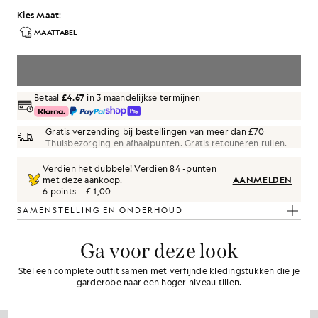
Kies Maat
:
MAATTABEL
KIES EEN MAAT
Betaal
£4.67
in 3 maandelijkse termijnen
Gratis verzending bij bestellingen van meer dan £70
Thuisbezorging en afhaalpunten. Gratis retouneren ruilen.
Verdien het dubbele! Verdien
84
-punten
met deze aankoop.
AANMELDEN
6 points = £ 1,00
SAMENSTELLING EN ONDERHOUD
Ga voor deze look
Stel een complete outfit samen met verfijnde kledingstukken die je
garderobe naar een hoger niveau tillen.
60% KORTING
60% KORTING