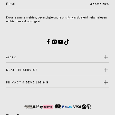
Aanmelden
E-mailadres
Privacybeleid
Door je aan te melden, bevestig je dat je ons
hebt gelezen
en hiermee akkoord gaat.
Cookievoorkeuren
Facebook
Instagram
YouTube
TikTok
MERK
KLANTENSERVICE
PRIVACY & BEVEILIGING