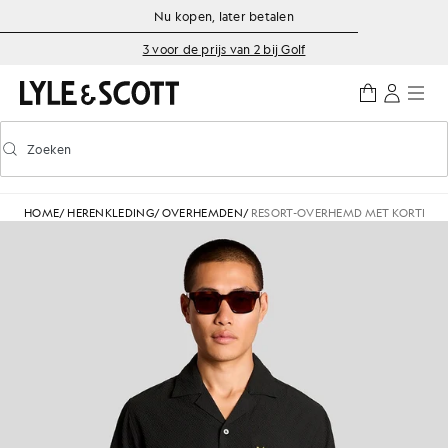
Ga naar de hoofdinhoud
Informatie over toegankelijkheid
Nu kopen, later betalen
3 voor de prijs van 2 bij Golf
Zoeken
Zoeken
Voorspellend zoeken in- of uitschakelen
HOME
/
HERENKLEDING
/
OVERHEMDEN
/
RESORT-OVERHEMD MET KORTE MO