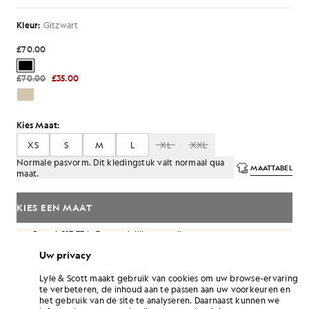
Kleur:
Gitzwart
£70.00
£70.00
£35.00
Kies Maat:
XS
S
M
L
XL
XXL
Normale pasvorm. Dit kledingstuk valt normaal qua
MAATTABEL
maat.
KIES EEN MAAT
Betaal
£23.33
in 3 maandelijkse termijnen
Uw privacy
Gratis verzending bij bestellingen van meer dan £70
Thuisbezorging en afhaalpunten. Gratis retouneren ruilen.
Lyle & Scott maakt gebruik van cookies om uw browse-ervaring
te verbeteren, de inhoud aan te passen aan uw voorkeuren en
het gebruik van de site te analyseren. Daarnaast kunnen we
Verdien het dubbele! Verdien
420
-punten