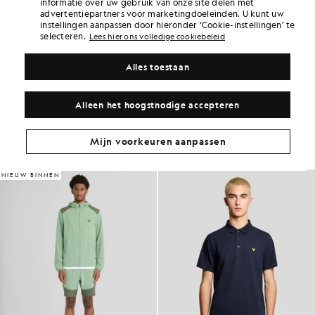
informatie over uw gebruik van onze site delen met
met deze aankoop.
AANMELDEN
advertentiepartners voor marketingdoeleinden. U kunt uw
6 points = £ 1,00
instellingen aanpassen door hieronder ‘Cookie-instellingen’ te
PRODUCTGEGEVENS
selecteren.
Lees hier ons volledige cookiebeleid
PRODUCTGESCHIKTHEID
Alles toestaan
SAMENSTELLING EN ONDERHOUD
Ga voor deze look
Alleen het hoogstnodige accepteren
Stel een complete outfit samen met verfijnde kledingstukken die je
garderobe naar een hoger niveau tillen.
Mijn voorkeuren aanpassen
NIEUW BINNEN