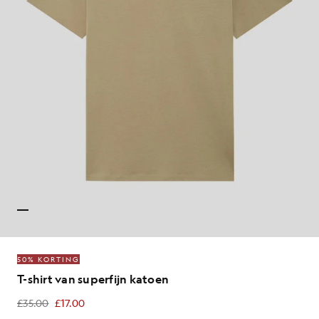
50% KORTING
T-shirt van superfijn katoen
£35.00
£17.00
£17.00