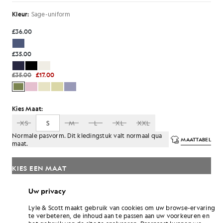
Kleur:
Sage-uniform
£36.00
£35.00
£35.00
£17.00
Kies Maat:
XS
S
M
L
XL
XXL
Normale pasvorm. Dit kledingstuk valt normaal qua
MAATTABEL
maat.
KIES EEN MAAT
Betaal
£5.67
in 3 maandelijkse termijnen
Uw privacy
Lyle & Scott maakt gebruik van cookies om uw browse-ervaring
Gratis verzending bij bestellingen van meer dan £70
te verbeteren, de inhoud aan te passen aan uw voorkeuren en
Thuisbezorging en afhaalpunten. Gratis retouneren ruilen.