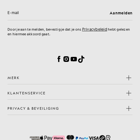
Aanmelden
E-mailadres
Privacybeleid
Door je aan te melden, bevestig je dat je ons
hebt gelezen
en hiermee akkoord gaat.
Cookievoorkeuren
Facebook
Instagram
YouTube
TikTok
MERK
KLANTENSERVICE
PRIVACY & BEVEILIGING