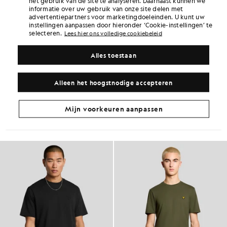
het gebruik van de site te analyseren. Daarnaast kunnen we
informatie over uw gebruik van onze site delen met
Verdien het dubbele! Verdien
102
-punten
advertentiepartners voor marketingdoeleinden. U kunt uw
met deze aankoop.
AANMELDEN
instellingen aanpassen door hieronder ‘Cookie-instellingen’ te
6 points = £ 1,00
selecteren.
Lees hier ons volledige cookiebeleid
PRODUCTGEGEVENS
Alles toestaan
PRODUCTGESCHIKTHEID
SAMENSTELLING EN ONDERHOUD
Alleen het hoogstnodige accepteren
Ga voor deze look
Mijn voorkeuren aanpassen
Stel een complete outfit samen met verfijnde kledingstukken die je
garderobe naar een hoger niveau tillen.