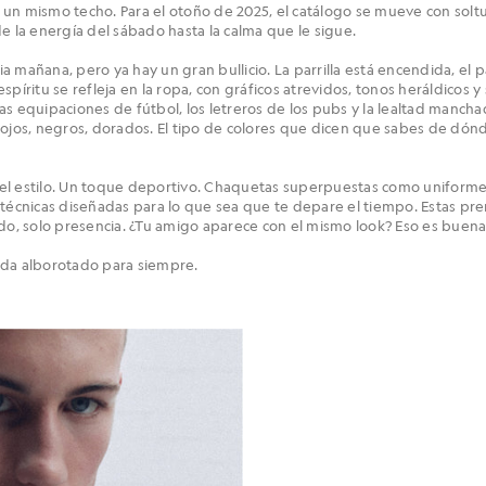
 un mismo techo. Para el otoño de 2025, el catálogo se mueve con sol
e la energía del sábado hasta la calma que le sigue.
a mañana, pero ya hay un gran bullicio. La parrilla está encendida, el
 espíritu se refleja en la ropa, con gráficos atrevidos, tonos heráldicos 
as equipaciones de fútbol, los letreros de los pubs y la lealtad mancha
rojos, negros, dorados. El tipo de colores que dicen que sabes de dónd
el estilo. Un toque deportivo. Chaquetas superpuestas como uniform
 técnicas diseñadas para lo que sea que te depare el tiempo. Estas pre
ado, solo presencia. ¿Tu amigo aparece con el mismo look? Eso es buena
eda alborotado para siempre.