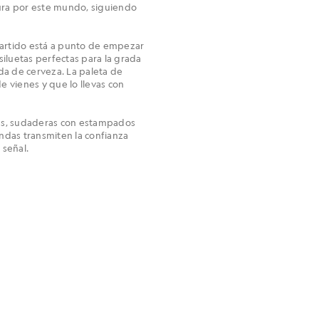
tura por este mundo, siguiendo
 partido está a punto de empezar
y siluetas perfectas para la grada
da de cerveza. La paleta de
e vienes y que lo llevas con
es, sudaderas con estampados
ndas transmiten la confianza
 señal.