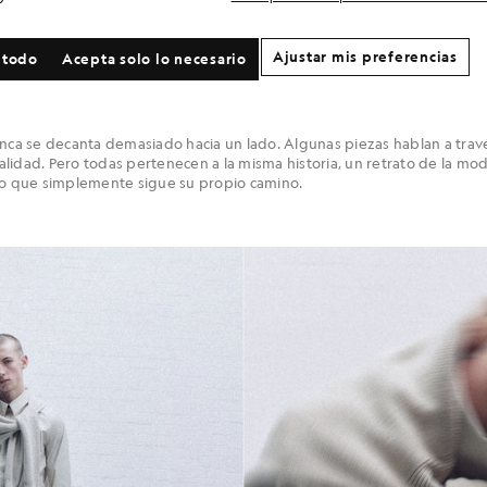
d. El ritmo se relaja. Te estás tomando una pinta junto a la chimenea. L
 de energía se nota en los tejidos: prendas de punto agradables al t
ay un cuidado especial en cada textura. Una riqueza discreta que no 
Ajustar mis preferencias
 todo
Acepta solo lo necesario
 vidrieras y los letreros antiguos. Las formas son familiares, pero refi
algo que te pones. No se trata tanto de la marca, sino más bien de la se
unca se decanta demasiado hacia un lado. Algunas piezas hablan a tra
 calidad. Pero todas pertenecen a la misma historia, un retrato de la m
ino que simplemente sigue su propio camino.