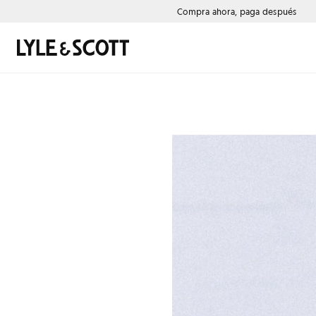
Saltar al contenido principal
Información de accesibilidad
Compra ahora, paga después
Buscar