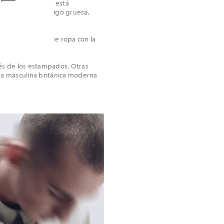
a luz es tenue. Se está
acto, ropa de abrigo gruesa,
necesita alardes.
nadas. Es el tipo de ropa con la
nsación.
vés de los estampados. Otras
oda masculina británica moderna