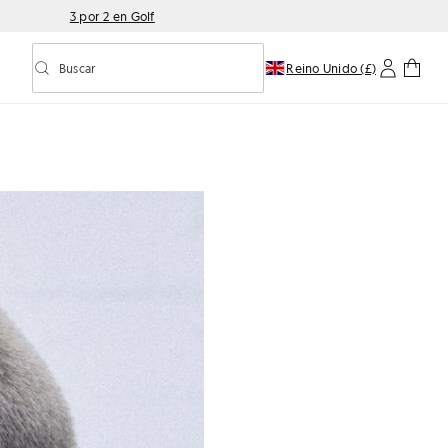
3 por 2 en Golf
Buscar
Reino Unido (£)
Activar/desactivar la búsqueda predictiva