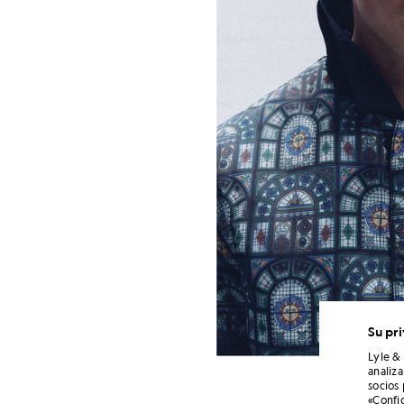
Su pr
Lyle &
analiz
socios
«Confi