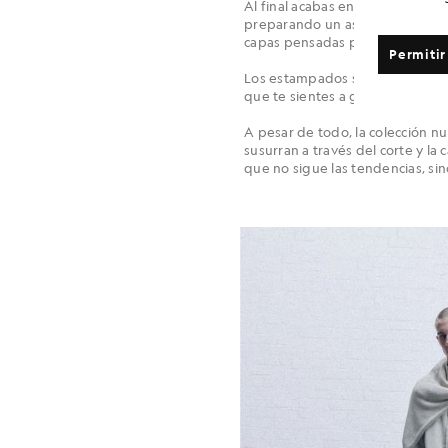
Al final acabas en The Nag’s Hea
preparando un asado. Ese cambio
capas pensadas para quedarse. H
Permitir
Los estampados se inspiran en las
que te sientes a gusto, no solo 
A pesar de todo, la colección n
susurran a través del corte y la
que no sigue las tendencias, s