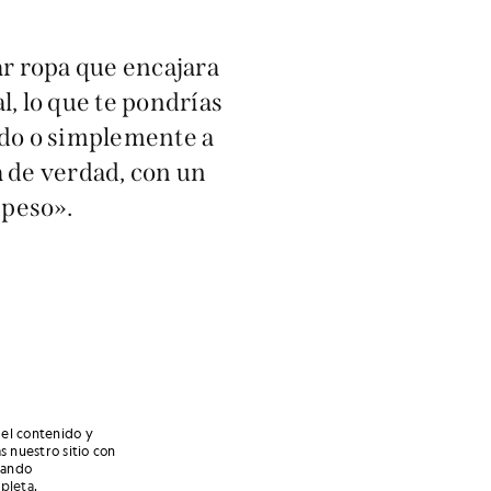
r ropa que encajara
, lo que te pondrías
rtido o simplemente a
a de verdad, con un
 peso».
 el contenido y
s nuestro sitio con
nando
mpleta
.