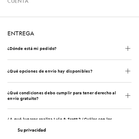
CUENTA
ENTREGA
¿Dónde está mi pedido?
¿Qué opciones de envío hay disponibles?
¿Qué condiciones debo cumplir para tener derecho al
envío gratuito?
¿A qué lugares realiza Lyle & Scott ? ¿Cuáles son los
plazos de entrega?
Su privacidad