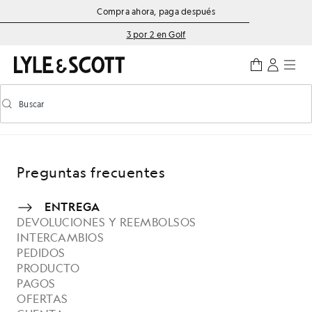
Saltar al contenido principal
Información de accesibilidad
Compra ahora, paga después
3 por 2 en Golf
Buscar
Buscar
Activar/desactivar la búsqueda predictiva
Preguntas frecuentes
ENTREGA
DEVOLUCIONES Y REEMBOLSOS
INTERCAMBIOS
PEDIDOS
PRODUCTO
PAGOS
OFERTAS