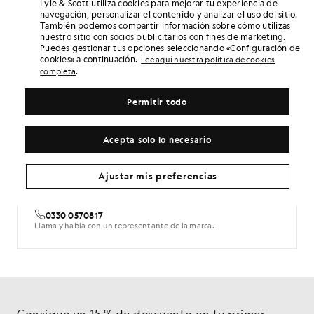
Lyle & Scott utiliza cookies para mejorar tu experiencia de
navegación, personalizar el contenido y analizar el uso del sitio.
También podemos compartir información sobre cómo utilizas
¿NECESITAS AYUDA?
nuestro sitio con socios publicitarios con fines de marketing.
Puedes gestionar tus opciones seleccionando «Configuración de
Horario habitual: de lunes a viernes, de 9:00 a 17:00 (GMT)
cookies» a continuación.
Lee aquí nuestra política de cookies
.
completa
Chat
Permitir todo
Chatea en línea en tiempo real con un Lyle & Scott
Acepta solo lo necesario
Envíanos un mensaje
Para consultas generales, rellene nuestro formulario de contacto.
Ajustar mis preferencias
0330 0570817
Llama y habla con un representante de la marca.
Consigue un 15 % de descuento en tu primer