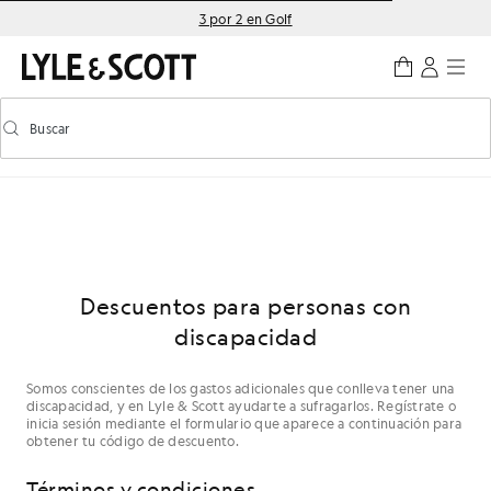
Saltar al contenido principal
Información de accesibilidad
3 por 2 en Golf
Buscar
Buscar
Activar/desactivar la búsqueda predictiva
Descuentos para personas con
discapacidad
Somos conscientes de los gastos adicionales que conlleva tener una
discapacidad, y en Lyle & Scott ayudarte a sufragarlos. Regístrate o
inicia sesión mediante el formulario que aparece a continuación para
obtener tu código de descuento.
Términos y condiciones