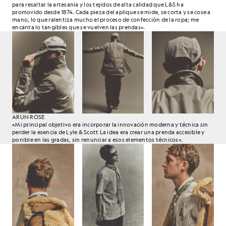
para resaltar la artesanía y los tejidos de alta calidad que L&S ha
promovido desde 1874. Cada pieza del aplique se mide, se corta y se cose a
mano, lo que ralentiza mucho el proceso de confección de la ropa; me
encanta lo tangibles que se vuelven las prendas».
ARUN ROSE
«Mi principal objetivo era incorporar la innovación moderna y técnica sin
perder la esencia de Lyle & Scott La idea era crear una prenda accesible y
ponible en las gradas, sin renunciar a esos elementos técnicos».