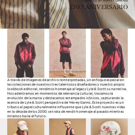
CURATED BY WAVEY GARMS
150.º ANIVERSARIO
A través de imágenes de archivo reinterpretadas, un enfoque especial en
las colecciones de nuestros tres talentosos diseñadores y nuestro propio
lookbook editorial, rendimos homenaje al legacy Lyle & Scott su narrativa.
Nos adentramos en momentos de relevancia cultural, trazamos la
evolución de la marca y destacamos estampados icónicos, capturando la
esencia de Lyle & Scott perspectiva de Wavey Garms. Este proyecto es un
tributo al papel culturalmente influyente que Lyle & Scott nuestras vidas
en la década de los 2000; se trata de rendir homenaje al pasado mientras
miramos hacia el futuro.