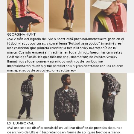
GEORGINA HUNT
«Mi visión del legado de Lyle & Scott está profundamente arraigada en el
fútbol y las subculturas, y con el lema “Fútbol para todos”, imaginé crear
una colección que pudiera celebrar la rica historia y la artesanía de la
marca. Cuando empecé a investigar en los archivos, fueron las camisetas
Golf de los años 80 las que más me entusiasmaron; los colores vivos y
llamativos y los enormes y atrevidos motivos de rombos me
impresionaron mucho, y me parecieron un gran contraste con los colores
más apagados de sus colecciones actuales».
ESTE UNIFORME
«Mi proceso de diseño consistió en utilizar diseños de prendas de punto
de archivo de L&S e interpretarlos en forma de apliques hechos a mano