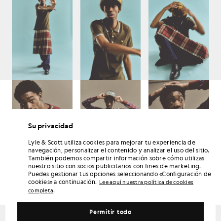
Su privacidad
Lyle & Scott utiliza cookies para mejorar tu experiencia de
navegación, personalizar el contenido y analizar el uso del sitio.
También podemos compartir información sobre cómo utilizas
JONATHAN SAUNDERS
nuestro sitio con socios publicitarios con fines de marketing.
Tras cosechar elogios por su innovador uso del color, el célebre diseñador
Puedes gestionar tus opciones seleccionando «Configuración de
de Glasgow Jonathan Saunders inauguró el 140.º aniversario de Lyle &
cookies» a continuación.
Lee aquí nuestra política de cookies
Scott creando una colección inspirada en el op art que hace referencia a las
.
completa
obras de Peter Saville y a la iconografía tradicional de los patrones clásicos
de prendas de punto.
Permitir todo