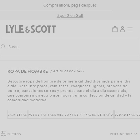
Saltar al contenido principal
Información de accesibilidad
Compra ahora, paga después
3 por 2 en Golf
Buscar
Buscar
Activar/desactivar la búsqueda predictiva
ROPA DE HOMBRE
/ Artículos de « 745 »
Descubre ropa de hombre de primera calidad diseñada para el día
a día. Descubre polos, camisetas, chaquetas ligeras, prendas de
punto, pantalones cortos y prendas para el día a día essentials,
que combinan un estilo atemporal, una confección de calidad y la
comodidad moderna.
CAMISETAS
POLOS
PANTALONES CORTOS Y TRAJES DE BAÑO
SUDADERAS C
FILTROS
PERTINENCIA