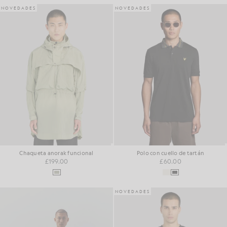
NOVEDADES
NOVEDADES
Chaqueta anorak funcional
Polo con cuello de tartán
£199.00
£60.00
NOVEDADES