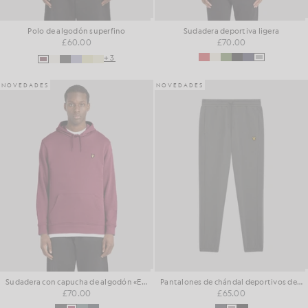
Polo de algodón superfino
Sudadera deportiva ligera
£60.00
£70.00
+3
NOVEDADES
NOVEDADES
Sudadera con capucha de algodón «Everyday Loopback»
Pantalones de chándal deportivos de algodón con diseño «loopback»
£70.00
£65.00