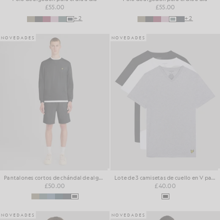
£55.00
£55.00
+2
+2
NOVEDADES
NOVEDADES
Pantalones cortos de chándal de algodón para el día a día
Lote de 3 camisetas de cuello en V para estar por casa
£50.00
£40.00
NOVEDADES
NOVEDADES