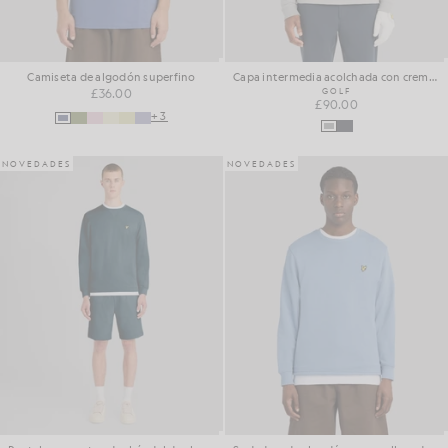
Camiseta de algodón superfino
Capa intermedia acolchada con cremallera de 1/4
£36.00
GOLF
£90.00
+3
NOVEDADES
NOVEDADES