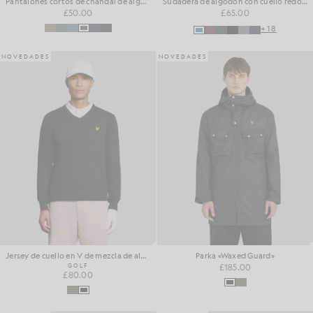
Pantalones cortos de chándal de algodón para el día a día
Sudadera de algodón con cuello redondo
£50.00
£65.00
+18
NOVEDADES
NOVEDADES
Jersey de cuello en V de mezcla de algodón
Parka «Waxed Guard»
GOLF
£185.00
£80.00