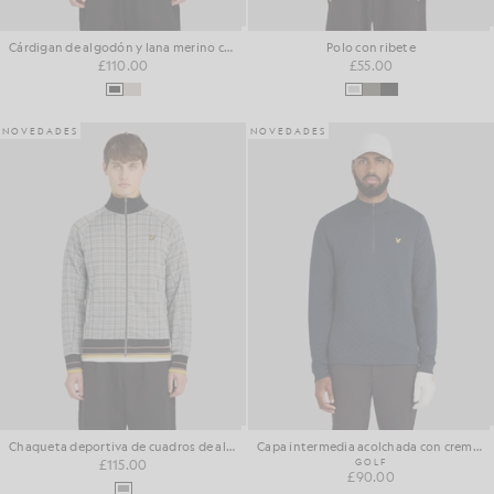
Cárdigan de algodón y lana merino con cremallera
Polo con ribete
£110.00
£55.00
NOVEDADES
NOVEDADES
Chaqueta deportiva de cuadros de algodón Hawick
Capa intermedia acolchada con cremallera de 1/4
£115.00
GOLF
£90.00