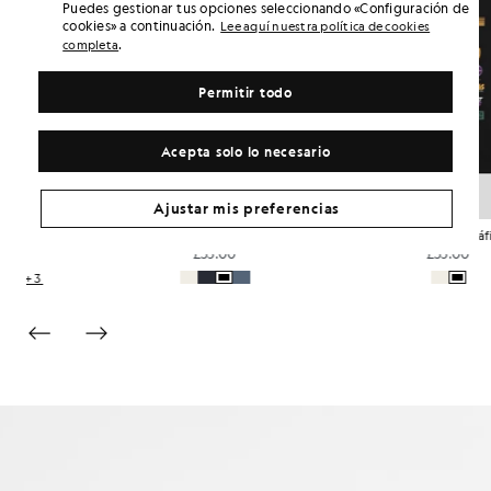
Puedes gestionar tus opciones seleccionando «Configuración de
cookies» a continuación.
Lee aquí nuestra política de cookies
.
completa
Permitir todo
Acepta solo lo necesario
Ajustar mis preferencias
Camiseta de algodón de cuello redondo para el día a día
Camiseta de mezcla de algodón ultrasuave
Camiseta con diseño gráfico en la espalda «Broadcaster»
£35.00
£35.00