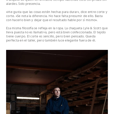
alardes. Solo presencia.
«Me gusta que las cosas estén hechas para durar», dice entre corte y
corte. «Se nota la diferencia. No hace falta presumir de ello. Basta
con hacerlo bien y dejar que el resultado hable por sí mismo».
Esa misma filosofía se refleja en la ropa. La chaqueta Lyle & Scott que
lleva puesta no es llamativa, pero está bien confeccionada. El tejido
tiene cuerpo. El corte es sencillo, pero bien pensado. Queda
perfecta en el taller, pero también luce elegante fuera de él.