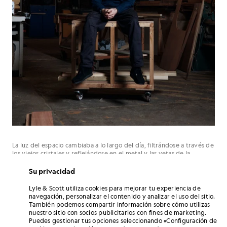
La luz del espacio cambiaba a lo largo del día, filtrándose a través de
los viejos cristales y reflejándose en el metal y las vetas de la
madera. Captamos a Graham inclinado sobre una cepilladora, con las
mangas remangadas, dejando al descubierto sus muñecas tatuadas y
Su privacidad
sus manos callosas. No había ninguna indicación. Simplemente
trabajaba. Y eso fue lo que hizo que las fotos funcionaran.
Lyle & Scott utiliza cookies para mejorar tu experiencia de
navegación, personalizar el contenido y analizar el uso del sitio.
En un momento dado, le preguntamos si alguna vez se había
También podemos compartir información sobre cómo utilizas
imaginado participando en una sesión fotográfica. Se echó a reír.
nuestro sitio con socios publicitarios con fines de marketing.
«Solo hago lo que sé hacer», respondió. Exactamente. De eso trata
Puedes gestionar tus opciones seleccionando «Configuración de
esta sesión. No se trata de moda por la moda, sino de un estilo