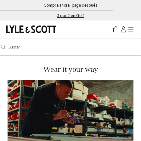
Saltar al contenido principal
Información de accesibilidad
Compra ahora, paga después
3 por 2 en Golf
Buscar
Buscar
Activar/desactivar la búsqueda predictiva
Wear it your way