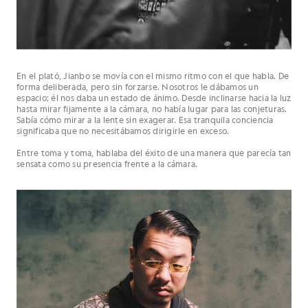
En el plató, Jianbo se movía con el mismo ritmo con el que habla. De
forma deliberada, pero sin forzarse. Nosotros le dábamos un
espacio; él nos daba un estado de ánimo. Desde inclinarse hacia la luz
hasta mirar fijamente a la cámara, no había lugar para las conjeturas.
Sabía cómo mirar a la lente sin exagerar. Esa tranquila conciencia
significaba que no necesitábamos dirigirle en exceso.
Entre toma y toma, hablaba del éxito de una manera que parecía tan
sensata como su presencia frente a la cámara.