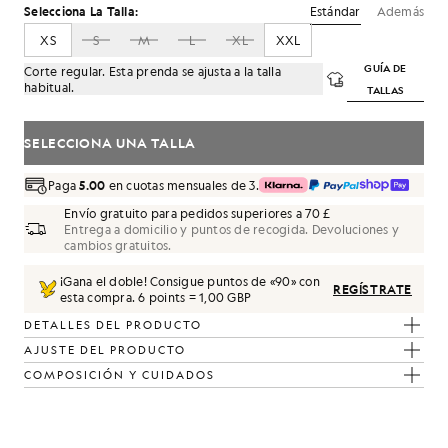
Estándar
Además
Selecciona La Talla:
XS
S
M
L
XL
XXL
GUÍA DE
Corte regular. Esta prenda se ajusta a la talla
habitual.
TALLAS
SELECCIONA UNA TALLA
Paga
5.00
en cuotas mensuales de 3.
Envío gratuito para pedidos superiores a 70 £
Entrega a domicilio y puntos de recogida. Devoluciones y
r verde hierba
cambios gratuitos.
¡Gana el doble! Consigue puntos de «
90
» con
REGÍSTRATE
esta compra.
6 points = 1,00 GBP
DETALLES DEL PRODUCTO
AJUSTE DEL PRODUCTO
COMPOSICIÓN Y CUIDADOS