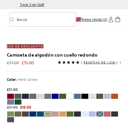
3 por 2 en Golf
Buscar
Reino Unido (£)
Activar/desactivar la búsqueda predictiva
n de cuello redondo en color verde hierba
50% DE DESCUENTO
Camiseta de algodón con cuello redondo
£31.00
£15.00
(
RESEÑAS DE «238
» )
£15.00
Color:
Herb Green
£31.00
£31.00
£15.00