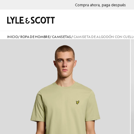
Saltar al contenido principal
Información de accesibilidad
Compra ahora, paga después
Buscar
INICIO
/
ROPA DE HOMBRE
/
CAMISETAS
/
CAMISETA DE ALGODÓN CON CUEL
Hombre con camiseta de algod