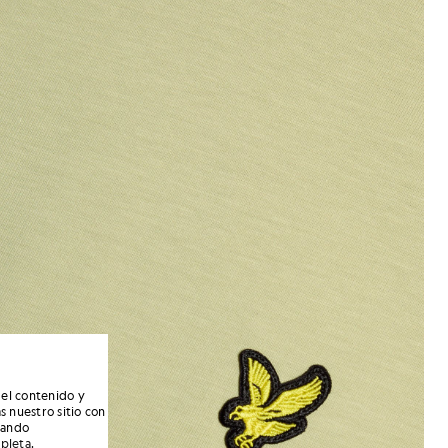
 el contenido y
s nuestro sitio con
nando
mpleta
.