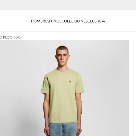
HOMBRES
NIÑOS
COLECCIONES
CLUB 1874
LO REDONDO
ón de cuello redondo en color verde hierba
Hombre con camiseta de algodó