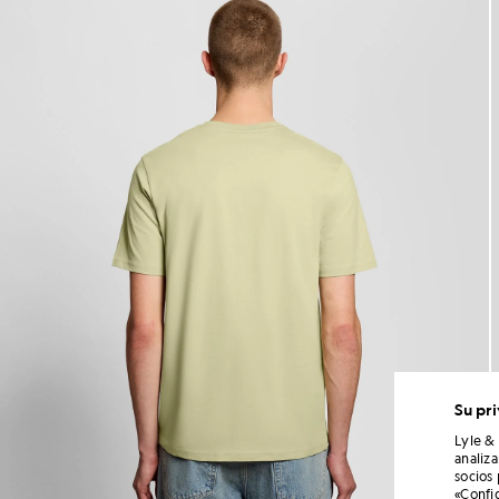
Su pr
Lyle &
analiz
socios
«Confi