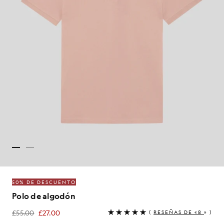
50% DE DESCUENTO
Polo de algodón
£55.00
£27.00
(
RESEÑAS DE «8
» )
£27.00