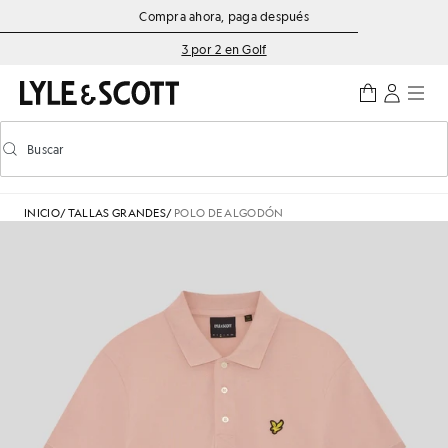
Saltar al contenido principal
Información de accesibilidad
Compra ahora, paga después
3 por 2 en Golf
Buscar
Buscar
Activar/desactivar la búsqueda predictiva
INICIO
/
TALLAS GRANDES
/
POLO DE ALGODÓN