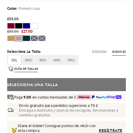
Color:
Pomelo rosa
£55.00
£55.00
£27.00
Estándar
Además
Selecciona La Talla:
1XL
2XL
3XL
4XL
5XL
GUÍA DE TALLAS
SELECCIONA UNA TALLA
Paga
9.00
en cuotas mensuales de 3.
Envío gratuito para pedidos superiores a 70 £
Entrega a domicilio y puntos de recogida. Devoluciones y
cambios gratuitos.
¡Gana el doble! Consigue puntos de «
162
» con
esta compra.
REGÍSTRATE