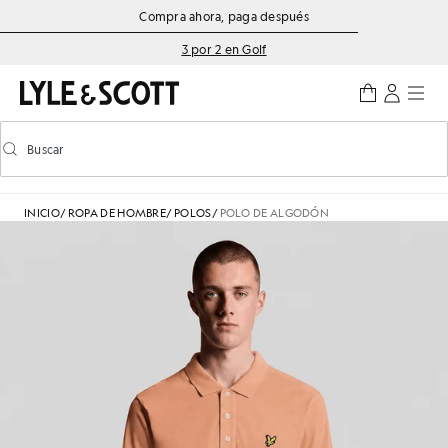
Saltar al contenido principal
Información de accesibilidad
Compra ahora, paga después
3 por 2 en Golf
Buscar
Buscar
Activar/desactivar la búsqueda predictiva
INICIO
/
ROPA DE HOMBRE
/
POLOS
/
POLO DE ALGODÓN