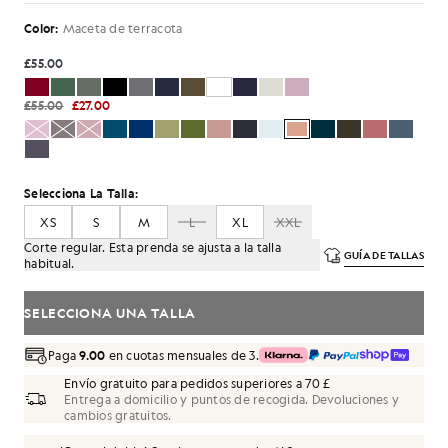
Color:
Maceta de terracota
£55.00
£55.00
£27.00
Selecciona La Talla:
XS
S
M
L
XL
XXL
Corte regular. Esta prenda se ajusta a la talla
GUÍA DE TALLAS
habitual.
SELECCIONA UNA TALLA
Paga
9.00
en cuotas mensuales de 3.
Envío gratuito para pedidos superiores a 70 £
Entrega a domicilio y puntos de recogida. Devoluciones y
cambios gratuitos.