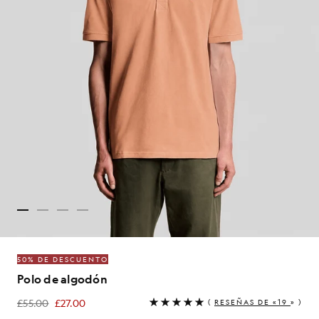
50% DE DESCUENTO
Polo de algodón
£55.00
£27.00
(
RESEÑAS DE «19
» )
£27.00