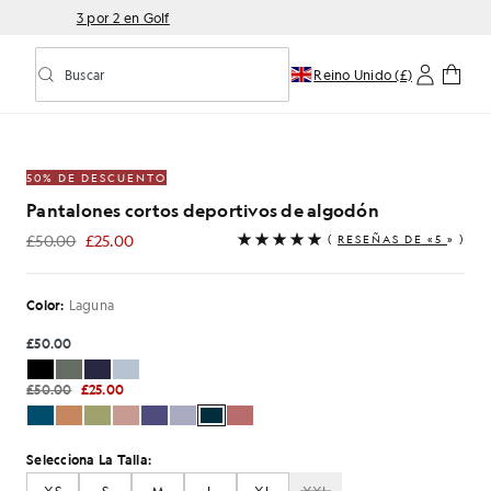
3 por 2 en Golf
Buscar
Reino Unido (£)
Activar/desactivar la búsqueda predictiva
es cortos de chándal de algodón en Lagoon
50% DE DESCUENTO
Pantalones cortos deportivos de algodón
£50.00
£25.00
(
RESEÑAS DE «5
» )
£25.00
Color:
Laguna
£50.00
£50.00
£25.00
Selecciona La Talla: