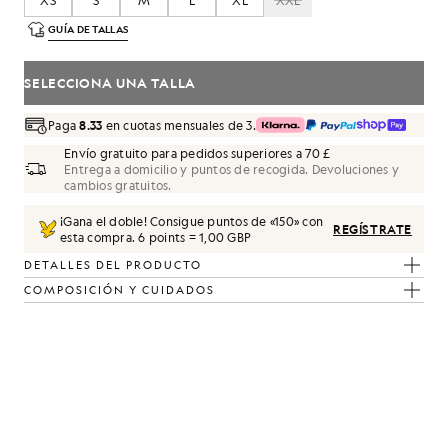
XS
S
M
L
XL
XXL
GUÍA DE TALLAS
SELECCIONA UNA TALLA
Paga
8.33
en cuotas mensuales de 3.
Envío gratuito para pedidos superiores a 70 £
Entrega a domicilio y puntos de recogida. Devoluciones y
cambios gratuitos.
¡Gana el doble! Consigue puntos de «
150
» con
REGÍSTRATE
odón en Lagoon
esta compra.
6 points = 1,00 GBP
DETALLES DEL PRODUCTO
COMPOSICIÓN Y CUIDADOS