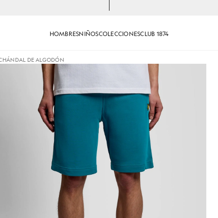
HOMBRES
NIÑOS
COLECCIONES
CLUB 1874
 CHÁNDAL DE ALGODÓN
nes cortos de chándal de algodón en Lagoon
Un hombre lleva unos pantalon