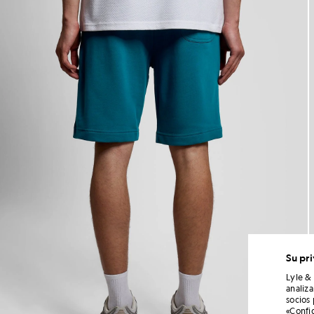
Su pr
Lyle &
analiz
socios
«Confi