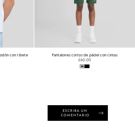
lones cortos de pádel con cintas
Pantalones cortos deporti
£60.00
£50.00