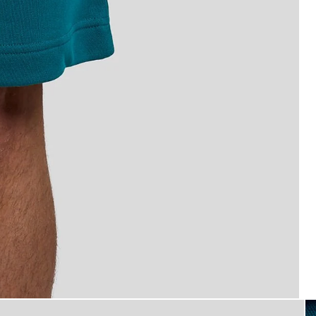
toma_plana
nes cortos de chándal de algodón en Lagoon