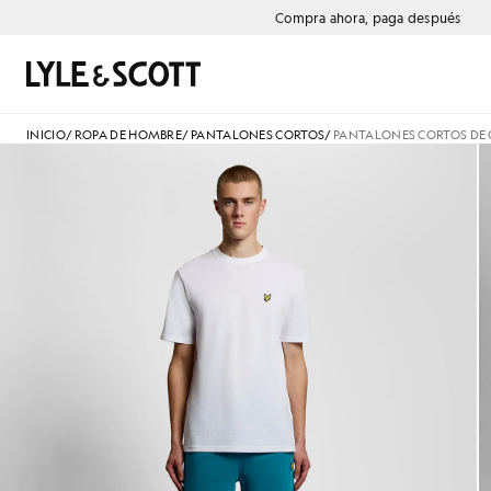
Saltar al contenido principal
Información de accesibilidad
Compra ahora, paga después
Buscar
INICIO
/
ROPA DE HOMBRE
/
PANTALONES CORTOS
/
PANTALONES CORTOS DE
Un hombre lleva unos pantalo