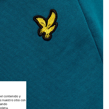
 el contenido y
s nuestro sitio con
nando
mpleta
.