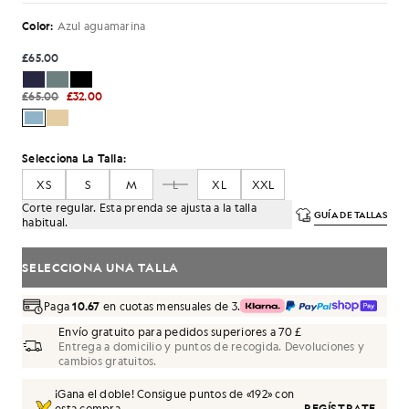
Color:
Azul aguamarina
£65.00
£65.00
£32.00
Selecciona La Talla:
XS
S
M
L
XL
XXL
Corte regular. Esta prenda se ajusta a la talla
GUÍA DE TALLAS
habitual.
SELECCIONA UNA TALLA
Paga
10.67
en cuotas mensuales de 3.
Envío gratuito para pedidos superiores a 70 £
Entrega a domicilio y puntos de recogida. Devoluciones y
cambios gratuitos.
¡Gana el doble! Consigue puntos de «
192
» con
esta compra.
REGÍSTRATE