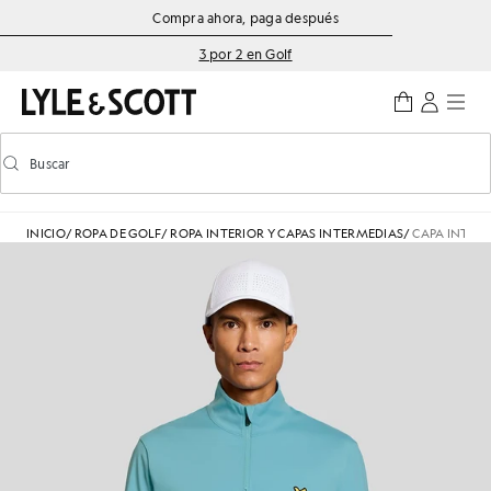
Saltar al contenido principal
Información de accesibilidad
Compra ahora, paga después
3 por 2 en Golf
Buscar
Buscar
Activar/desactivar la búsqueda predictiva
INICIO
/
ROPA DE GOLF
/
ROPA INTERIOR Y CAPAS INTERMEDIAS
/
CAPA INTER