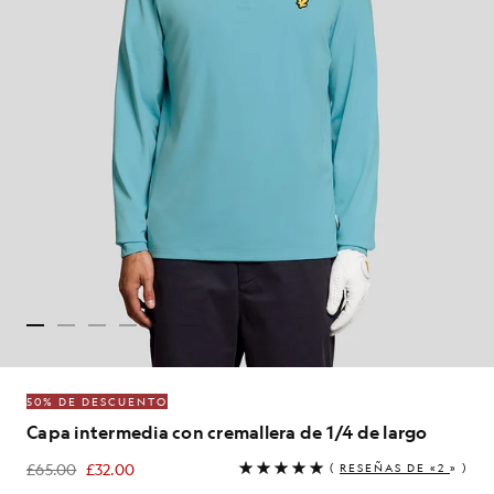
50% DE DESCUENTO
Capa intermedia con cremallera de 1/4 de largo
£65.00
£32.00
(
RESEÑAS DE «2
» )
£32.00