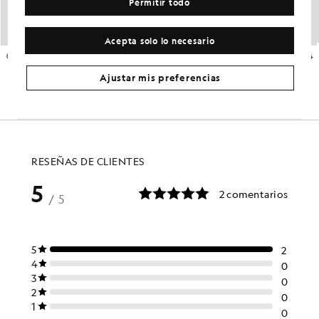
Permitir todo
Acepta solo lo necesario
Capa intermedia con cremallera de 1/4 de largo
Jersey deportivo con cremallera de 1/4
GOLF
GOLF
£65.00
£90.00
Ajustar mis preferencias