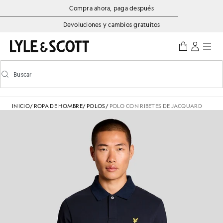
Saltar al contenido principal
Información de accesibilidad
Compra ahora, paga después
Devoluciones y cambios gratuitos
Buscar
Buscar
Activar/desactivar la búsqueda predictiva
INICIO
/
ROPA DE HOMBRE
/
POLOS
/
POLO CON RIBETES DE JACQUARD