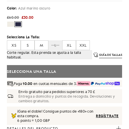
Color:
Azul marino oscuro
£60.00
£30.00
Selecciona La Talla:
XS
S
M
L
XL
XXL
Corte regular. Esta prenda se ajusta a la talla
GUÍA DE TALLAS
habitual.
SELECCIONA UNA TALLA
Paga
10.00
en cuotas mensuales de 3.
Envío gratuito para pedidos superiores a 70 £
Entrega a domicilio y puntos de recogida. Devoluciones y
cambios gratuitos.
¡Gana el doble! Consigue puntos de «
180
» con
esta compra.
REGÍSTRATE
6 points = 1,00 GBP
DETALLES DEL PRODUCTO