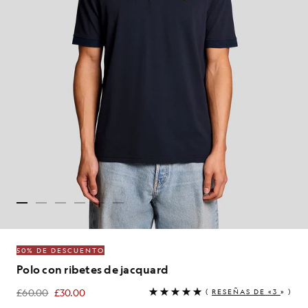
50% DE DESCUENTO
Polo con ribetes de jacquard
£60.00
£30.00
(
RESEÑAS DE «3
» )
£30.00