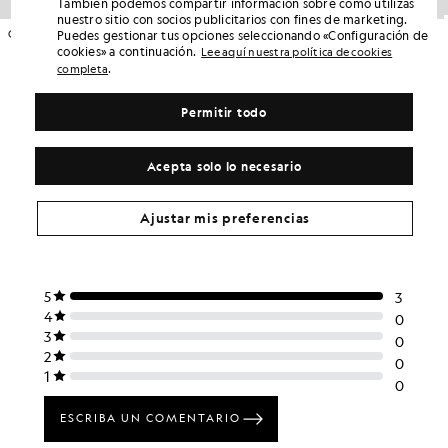
También podemos compartir información sobre cómo utilizas
nuestro sitio con socios publicitarios con fines de marketing.
Camiseta de algodón de corte recto y manga larga
Polo de algodón superfino
Puedes gestionar tus opciones seleccionando «Configuración de
£45.00
£60.00
cookies» a continuación.
Lee aquí nuestra política de cookies
.
completa
+3
Permitir todo
Acepta solo lo necesario
Ajustar mis preferencias