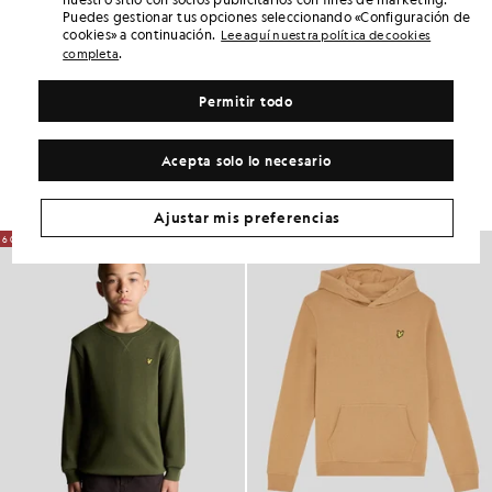
Puedes gestionar tus opciones seleccionando «Configuración de
DETALLES DEL PRODUCTO
cookies» a continuación.
Lee aquí nuestra política de cookies
AJUSTE DEL PRODUCTO
.
completa
COMPOSICIÓN Y CUIDADOS
Permitir todo
Consigue este look
Acepta solo lo necesario
Completa tu look con prendas elegantes diseñadas para realzar tu
armario.
Ajustar mis preferencias
60% DE DESCUENTO
60% DE DESCUENTO