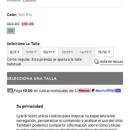
£30.00
Color:
Gris frío
£60.00
£30.00
Selecciona La Talla:
8/9 Y
9/10 Y
10/11 Y
12/13 Y
14/15 Y
15/16 Y
Corte regular. Esta prenda se ajusta a la talla
GUÍA DE TALLAS
habitual.
SELECCIONA UNA TALLA
Paga
10.00
en cuotas mensuales de 3.
Envío gratuito para pedidos superiores a 70 £
Entrega a domicilio y puntos de recogida. Devoluciones y
Su privacidad
cambios gratuitos.
Lyle & Scott utiliza cookies para mejorar tu experiencia de
¡Gana el doble! Consigue puntos de «
180
» con
navegación, personalizar el contenido y analizar el uso del sitio.
esta compra.
REGÍSTRATE
También podemos compartir información sobre cómo utilizas
6 points = 1,00 GBP
nuestro sitio con socios publicitarios con fines de marketing.