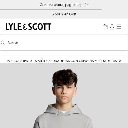
Saltar al contenido principal
Información de accesibilidad
Compra ahora, paga después
3 por 2 en Golf
Buscar
Buscar
Activar/desactivar la búsqueda predictiva
INICIO
/
ROPA PARA NIÑOS
/
SUDADERAS CON CAPUCHA Y SUDADERAS PARA 