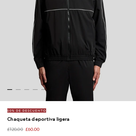
50% DE DESCUENTO
Chaqueta deportiva ligera
£120.00
£60.00
£60.00