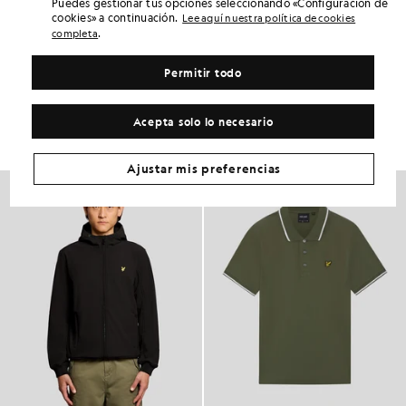
Puedes gestionar tus opciones seleccionando «Configuración de
cookies» a continuación.
Lee aquí nuestra política de cookies
AJUSTE DEL PRODUCTO
.
completa
COMPOSICIÓN Y CUIDADOS
Permitir todo
Consigue este look
Completa tu look con prendas elegantes diseñadas para realzar tu
Acepta solo lo necesario
armario.
Ajustar mis preferencias
NOVEDADES