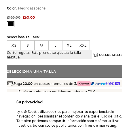
Color:
Negro azabache
£120.00
£60.00
Selecciona La Talla:
XS
S
M
L
XL
XXL
Corte regular. Esta prenda se ajusta a la talla
GUÍA DE TALLAS
habitual.
SELECCIONA UNA TALLA
Paga
20.00
en cuotas mensuales de 3.
Envío gratuito para pedidos superiores a 70 £
Entrega a domicilio y puntos de recogida. Devoluciones y
cambios gratuitos.
Su privacidad
¡Gana el doble! Consigue puntos de «
360
» con
Lyle & Scott utiliza cookies para mejorar tu experiencia de
esta compra.
REGÍSTRATE
navegación, personalizar el contenido y analizar el uso del sitio.
6 points = 1,00 GBP
También podemos compartir información sobre cómo utilizas
nuestro sitio con socios publicitarios con fines de marketing.
DETALLES DEL PRODUCTO