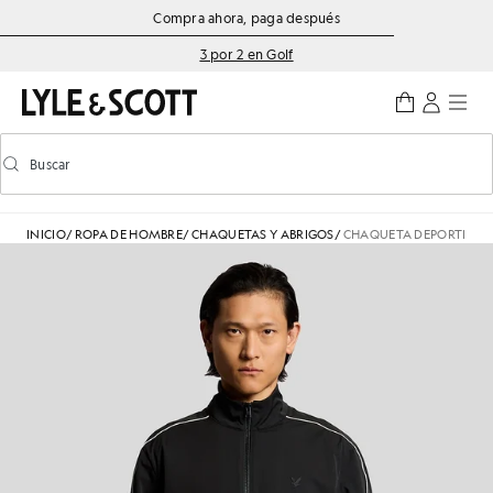
Saltar al contenido principal
Información de accesibilidad
Compra ahora, paga después
3 por 2 en Golf
Buscar
Buscar
Activar/desactivar la búsqueda predictiva
INICIO
/
ROPA DE HOMBRE
/
CHAQUETAS Y ABRIGOS
/
CHAQUETA DEPORTIVA L