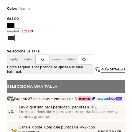
Color:
Marina
£65.00
£65.00
£32.00
Selecciona La Talla:
XS
S
M
L
XL
XXL
Corte regular. Esta prenda se ajusta a la talla
GUÍA DE TALLAS
habitual.
SELECCIONA UNA TALLA
Paga
10.67
en cuotas mensuales de 3.
Envío gratuito para pedidos superiores a 70 £
Entrega a domicilio y puntos de recogida. Devoluciones y
cambios gratuitos.
¡Gana el doble! Consigue puntos de «
192
» con
esta compra.
REGÍSTRATE