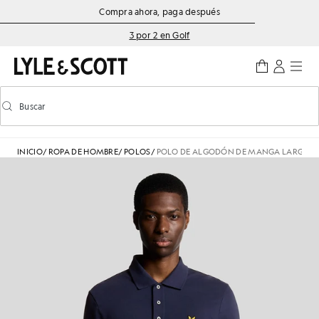
Saltar al contenido principal
Información de accesibilidad
Compra ahora, paga después
3 por 2 en Golf
Buscar
Buscar
Activar/desactivar la búsqueda predictiva
INICIO
/
ROPA DE HOMBRE
/
POLOS
/
POLO DE ALGODÓN DE MANGA LARGA