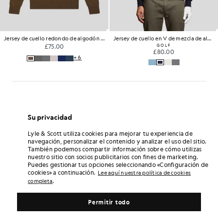
Jersey de cuello redondo de algodón y lana merina
Jersey de cuello en V de mezcla de algodón
Parka gruesa
.00
GOLF
£190.00
£80.00
+6
Su privacidad
Lyle & Scott utiliza cookies para mejorar tu experiencia de
navegación, personalizar el contenido y analizar el uso del sitio.
También podemos compartir información sobre cómo utilizas
nuestro sitio con socios publicitarios con fines de marketing.
Puedes gestionar tus opciones seleccionando «Configuración de
cookies» a continuación.
Lee aquí nuestra política de cookies
.
completa
Permitir todo