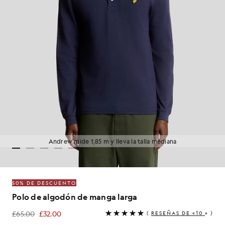
Andrew mide 1,85 m y lleva la talla mediana
50% DE DESCUENTO
Polo de algodón de manga larga
£65.00
£32.00
(
RESEÑAS DE «10
» )
£32.00