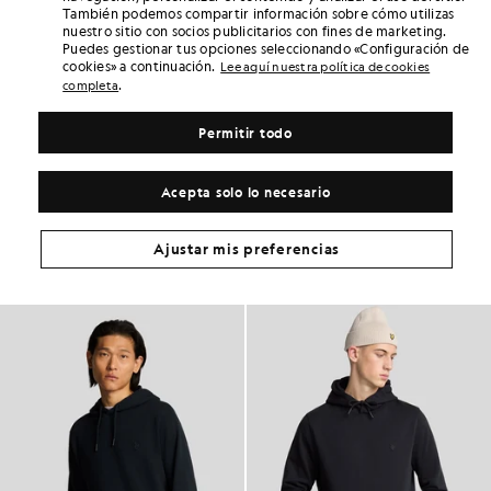
También podemos compartir información sobre cómo utilizas
nuestro sitio con socios publicitarios con fines de marketing.
¡Gana el doble! Consigue puntos de «
102
» con
Puedes gestionar tus opciones seleccionando «Configuración de
esta compra.
REGÍSTRATE
cookies» a continuación.
6 points = 1,00 GBP
Lee aquí nuestra política de cookies
.
completa
DETALLES DEL PRODUCTO
AJUSTE DEL PRODUCTO
Permitir todo
COMPOSICIÓN Y CUIDADOS
Acepta solo lo necesario
Consigue este look
Completa tu look con prendas elegantes diseñadas para realzar tu
Ajustar mis preferencias
armario.