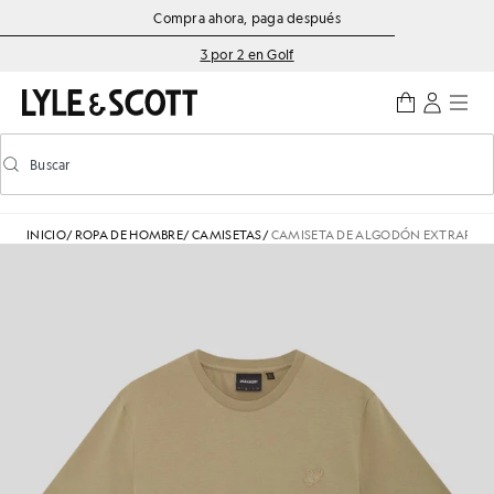
Saltar al contenido principal
Información de accesibilidad
Compra ahora, paga después
3 por 2 en Golf
Buscar
Buscar
Activar/desactivar la búsqueda predictiva
INICIO
/
ROPA DE HOMBRE
/
CAMISETAS
/
CAMISETA DE ALGODÓN EXTRAFIN