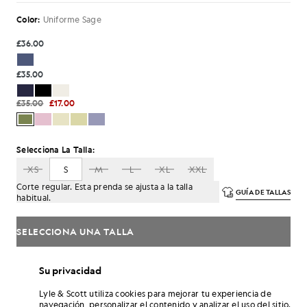
Color:
Uniforme Sage
£36.00
£35.00
£35.00
£17.00
Selecciona La Talla:
XS
S
M
L
XL
XXL
Corte regular. Esta prenda se ajusta a la talla
GUÍA DE TALLAS
habitual.
SELECCIONA UNA TALLA
Paga
5.67
en cuotas mensuales de 3.
Su privacidad
Envío gratuito para pedidos superiores a 70 £
Entrega a domicilio y puntos de recogida. Devoluciones y
Lyle & Scott utiliza cookies para mejorar tu experiencia de
cambios gratuitos.
navegación, personalizar el contenido y analizar el uso del sitio.