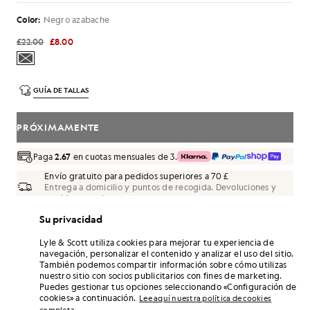
Color:
Negro azabache
£22.00
£8.00
GUÍA DE TALLAS
PRÓXIMAMENTE
Paga
2.67
en cuotas mensuales de 3.
Envío gratuito para pedidos superiores a 70 £
Entrega a domicilio y puntos de recogida. Devoluciones y
cambios gratuitos.
Su privacidad
¡Gana el doble! Consigue puntos de «
48
» con
esta compra.
REGÍSTRATE
Lyle & Scott utiliza cookies para mejorar tu experiencia de
6 points = 1,00 GBP
navegación, personalizar el contenido y analizar el uso del sitio.
También podemos compartir información sobre cómo utilizas
DETALLES DEL PRODUCTO
nuestro sitio con socios publicitarios con fines de marketing.
AJUSTE DEL PRODUCTO
Puedes gestionar tus opciones seleccionando «Configuración de
cookies» a continuación.
Lee aquí nuestra política de cookies
COMPOSICIÓN Y CUIDADOS
.