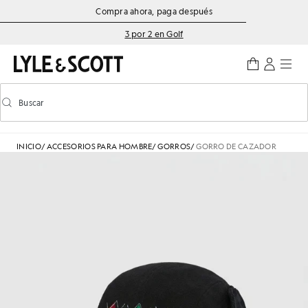
Saltar al contenido principal
Información de accesibilidad
Compra ahora, paga después
3 por 2 en Golf
Buscar
Buscar
Activar/desactivar la búsqueda predictiva
INICIO
/
ACCESORIOS PARA HOMBRE
/
GORROS
/
GORRO DE CAZADOR