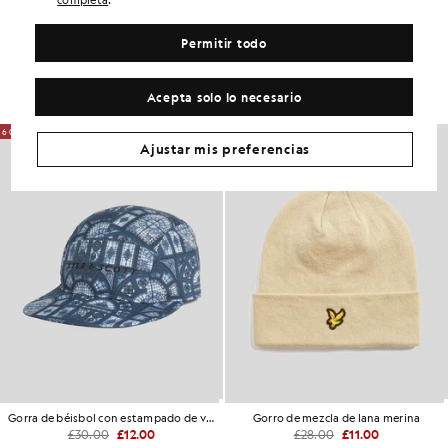
completa
Consigue este look
Permitir todo
Completa tu look con prendas elegantes diseñadas para realzar tu
armario.
Acepta solo lo necesario
60% DE DESCUENTO
60% DE DESCUENTO
Ajustar mis preferencias
Gorra de béisbol con estampado de vitrales
Gorro de mezcla de lana merina
£30.00
£12.00
£28.00
£11.00