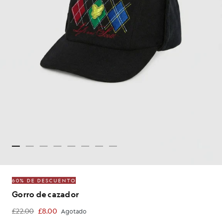
60% DE DESCUENTO
Gorro de cazador
£22.00
£8.00
Agotado
£8.00