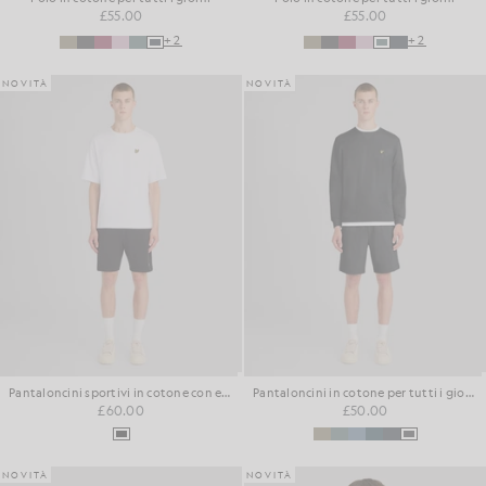
£55.00
£55.00
+2
+2
NOVITÀ
NOVITÀ
Pantaloncini sportivi in cotone con effetto loopback
Pantaloncini in cotone per tutti i giorni
£60.00
£50.00
NOVITÀ
NOVITÀ