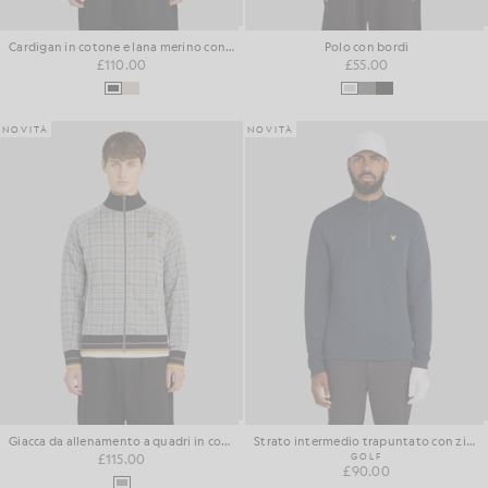
Cardigan in cotone e lana merino con zip
Polo con bordi
£110.00
£55.00
NOVITÀ
NOVITÀ
Giacca da allenamento a quadri in cotone Hawick
Strato intermedio trapuntato con zip a 1/4
£115.00
GOLF
£90.00