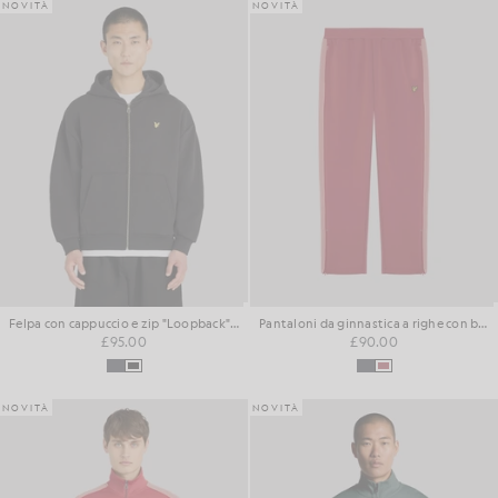
NOVITÀ
NOVITÀ
Felpa con cappuccio e zip "Loopback" in tessuto pesante
Pantaloni da ginnastica a righe con bordino
£95.00
£90.00
NOVITÀ
NOVITÀ