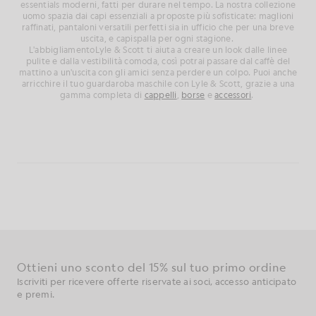
essentials moderni, fatti per durare nel tempo. La nostra collezione
uomo spazia dai capi essenziali a proposte più sofisticate: maglioni
raffinati, pantaloni versatili perfetti sia in ufficio che per una breve
uscita, e capispalla per ogni stagione.
L'abbigliamentoLyle & Scott ti aiuta a creare un look dalle linee
pulite e dalla vestibilità comoda, così potrai passare dal caffè del
mattino a un'uscita con gli amici senza perdere un colpo. Puoi anche
arricchire il tuo guardaroba maschile con Lyle & Scott, grazie a una
gamma completa di
cappelli
,
borse
e
accessori
.
Ottieni uno sconto del 15% sul tuo primo ordine
Iscriviti per ricevere offerte riservate ai soci, accesso anticipato
e premi.