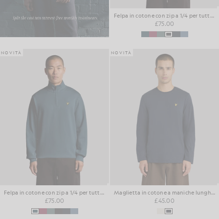
Felpa in cotone con zip a 1/4 per tutti i giorni
£75.00
NOVITÀ
NOVITÀ
Felpa in cotone con zip a 1/4 per tutti i giorni
Maglietta in cotone a maniche lunghe dal taglio squadrato
£75.00
£45.00