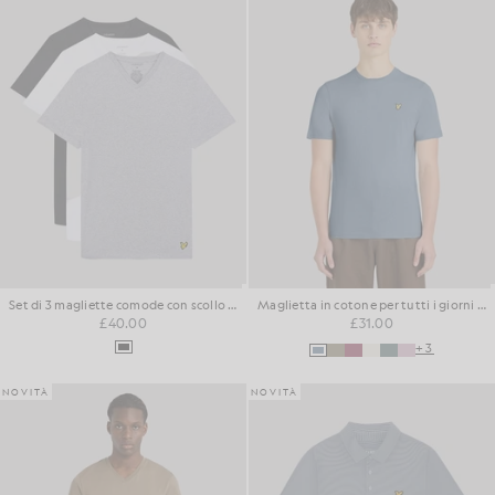
Set di 3 magliette comode con scollo a V
Maglietta in cotone per tutti i giorni con collo rotondo
£40.00
£31.00
+3
NOVITÀ
NOVITÀ