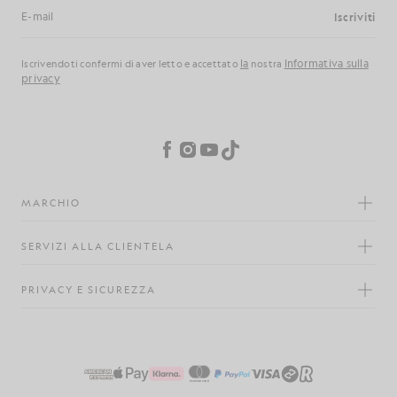
Iscriviti
Indirizzo e-mail
la
Informativa sulla
Iscrivendoti confermi di aver letto e accettato
nostra
privacy
Preferenze sui cookie
Facebook
Instagram
YouTube
TikTok
MARCHIO
SERVIZI ALLA CLIENTELA
PRIVACY E SICUREZZA