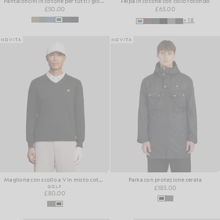
Pantaloncini in cotone per tutti i giorni
Felpa in cotone con collo rotondo
£50.00
£65.00
+18
NOVITÀ
NOVITÀ
Maglione con scollo a V in misto cotone
Parka con protezione cerata
GOLF
£185.00
£80.00