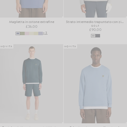
Maglietta in cotone extrafine
Strato intermedio trapuntato con zip a 1/4
£36.00
GOLF
£90.00
+3
NOVITÀ
NOVITÀ