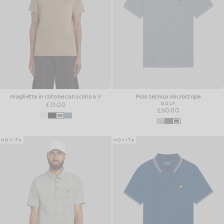
Maglietta in cotone con scollo a V
Polo tecnica Microstripe
£31.00
GOLF
£60.00
NOVITÀ
NOVITÀ