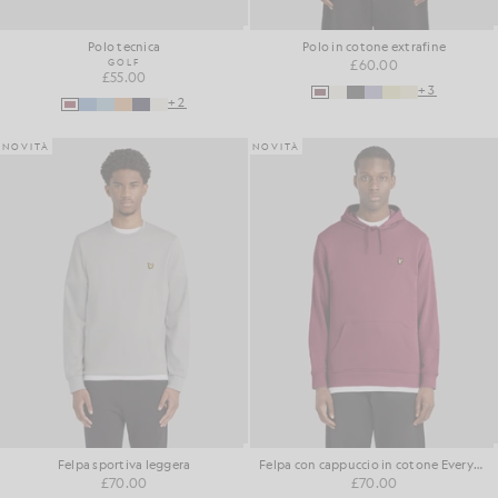
Polo tecnica
Polo in cotone extrafine
GOLF
£60.00
£55.00
+3
+2
NOVITÀ
NOVITÀ
Felpa sportiva leggera
Felpa con cappuccio in cotone Everyday Loopback
£70.00
£70.00