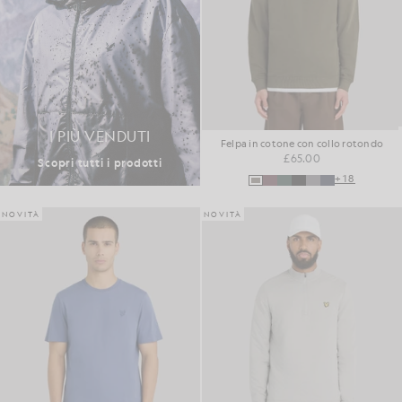
I PIÙ VENDUTI
Felpa in cotone con collo rotondo
£65.00
Scopri tutti i prodotti
+18
NOVITÀ
NOVITÀ