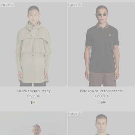
NOVITÀ
NOVITÀ
Giacca a vento utility
Polo con colletto scozzese
£199.00
£60.00
NOVITÀ