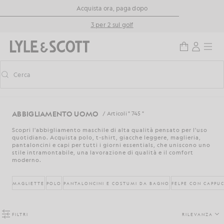
Vai al contenuto principale
Informazioni sull'accessibilità
Acquista ora, paga dopo
3 per 2 sul golf
Cerca
Cerca
Attiva/disattiva la ricerca predittiva
ABBIGLIAMENTO UOMO
/ Articoli " 745 "
Scopri l'abbigliamento maschile di alta qualità pensato per l'uso
quotidiano. Acquista polo, t-shirt, giacche leggere, maglieria,
pantaloncini e capi per tutti i giorni essentials, che uniscono uno
stile intramontabile, una lavorazione di qualità e il comfort
moderno.
MAGLIETTE
POLO
PANTALONCINI E COSTUMI DA BAGNO
FELPE CON CAPPUC
FILTRI
RILEVANZA