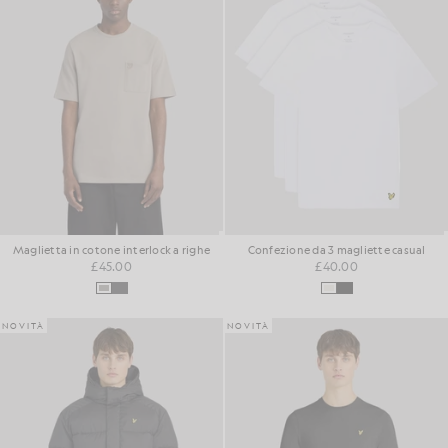
Maglietta in cotone interlock a righe
Confezione da 3 magliette casual
£45.00
£40.00
NOVITÀ
NOVITÀ