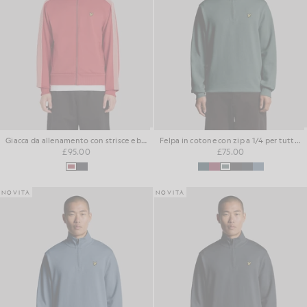
Giacca da allenamento con strisce e bordature
Felpa in cotone con zip a 1/4 per tutti i giorni
£95.00
£75.00
NOVITÀ
NOVITÀ