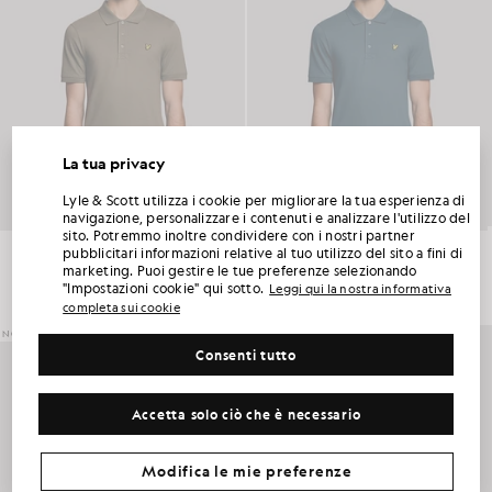
La tua privacy
SBLOCCA IL 15% DI SCONTO SUL TUO
Lyle & Scott utilizza i cookie per migliorare la tua esperienza di
PRIMO ORDINE
navigazione, personalizzare i contenuti e analizzare l'utilizzo del
sito. Potremmo inoltre condividere con i nostri partner
Polo in cotone per tutti i giorni
Polo in cotone per tutti i giorni
pubblicitari informazioni relative al tuo utilizzo del sito a fini di
Iscriviti al Club Lyle & Scott e sarai il primo a scoprire le novità della nuova stagione, le
£55.00
£55.00
marketing. Puoi gestire le tue preferenze selezionando
collaborazioni e i saldi stagionali riservati ai soci, oltre a ricevere un esclusivo codice di
benvenuto con uno sconto del 15%.
"Impostazioni cookie" qui sotto.
Leggi qui la nostra informativa
+2
+2
completa sui cookie
NOVITÀ
Consenti tutto
Altre preferenze di comunicazione?
Taglie forti
Abbigliamento per bambini
Golf
Accetta solo ciò che è necessario
RICHIEDI LA MIA OFFERTA
*Iscrivendoti, acconsenti a ricevere comunicazioni di marketing. Il tuo codice univoco può essere utilizzato online solo per due prodotti a prezzo pieno
e due prodotti in saldo estivo.
Informativa sulla privacy
e
Condizioni
.
Modifica le mie preferenze