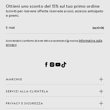
Ottieni uno sconto del 15% sul tuo primo ordine
Iscriviti per ricevere offerte riservate ai soci, accesso anticipato
e premi.
Iscriviti
Indirizzo e-mail
la
Informativa sulla
Iscrivendoti confermi di aver letto e accettato
nostra
privacy
Preferenze sui cookie
Facebook
Instagram
YouTube
TikTok
MARCHIO
SERVIZI ALLA CLIENTELA
PRIVACY E SICUREZZA