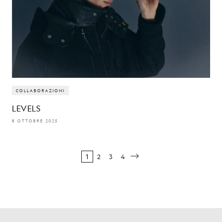
COLLABORAZIONI
LEVELS
8 OTTOBRE 2025
1
2
3
4