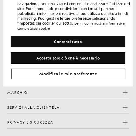
Ottieni uno sconto del 15% sul tuo primo ordine
navigazione, personalizzare i contenuti e analizzare l'utilizzo del
Iscriviti per ricevere offerte riservate ai soci, accesso anticipato
sito. Potremmo inoltre condividere con i nostri partner
e premi.
pubblicitari informazioni relative al tuo utilizzo del sito a fini di
marketing. Puoi gestire le tue preferenze selezionando
"Impostazioni cookie" qui sotto.
Leggi qui la nostra informativa
Iscriviti
completa sui cookie
Indirizzo e-mail
Consenti tutto
la
Informativa sulla
Iscrivendoti confermi di aver letto e accettato
nostra
privacy
Accetta solo ciò che è necessario
Preferenze sui cookie
Facebook
Instagram
YouTube
TikTok
Modifica le mie preferenze
MARCHIO
SERVIZI ALLA CLIENTELA
PRIVACY E SICUREZZA