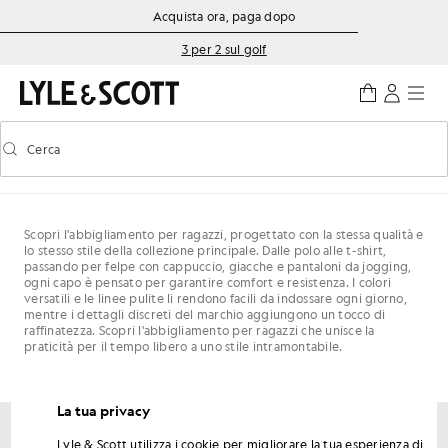
Vai al contenuto principale
Informazioni sull'accessibilità
Acquista ora, paga dopo
3 per 2 sul golf
Cerca
Cerca
Attiva/disattiva la ricerca predittiva
Scopri l'abbigliamento per ragazzi, progettato con la stessa qualità e
lo stesso stile della collezione principale. Dalle polo alle t-shirt,
passando per felpe con cappuccio, giacche e pantaloni da jogging,
ogni capo è pensato per garantire comfort e resistenza. I colori
versatili e le linee pulite li rendono facili da indossare ogni giorno,
mentre i dettagli discreti del marchio aggiungono un tocco di
raffinatezza. Scopri l'abbigliamento per ragazzi che unisce la
praticità per il tempo libero a uno stile intramontabile.
La tua privacy
Lyle & Scott utilizza i cookie per migliorare la tua esperienza di