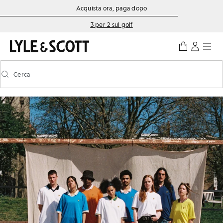
Vai al contenuto principale
Informazioni sull'accessibilità
Acquista ora, paga dopo
3 per 2 sul golf
Cerca
Cerca
Attiva/disattiva la ricerca predittiva