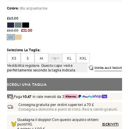
Colore:
Blu acquamarina
£65.00
£65.00
£32.00
Seleziona La Taglia:
XS
S
M
L
XL
XXL
Vestibilità regolare. Questo capo veste
GUIDA ALLE TAGLIE
perfettamente secondo la taglia indicata
SCEGLI UNA TAGLIA
Paga
10.67
in rate mensili da 3
Consegna gratuita per ordini superiori a 70 £
Consegna a domicilio e punti di ritiro. Resi e cambi gratuiti.
Guadagna il doppio! Con questo acquisto ottieni
punti
192
.
ISCRIVITI
6 points = 1,00 £