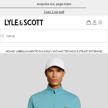
Vai al contenuto principale
Informazioni sull'accessibilità
Acquista ora, paga dopo
3 per 2 sul golf
Cerca
Cerca
Attiva/disattiva la ricerca predittiva
HOME
/
ABBIGLIAMENTO DA GOLF
/
INTIMO TECNICO E STRATI INTERMEDI
/
S