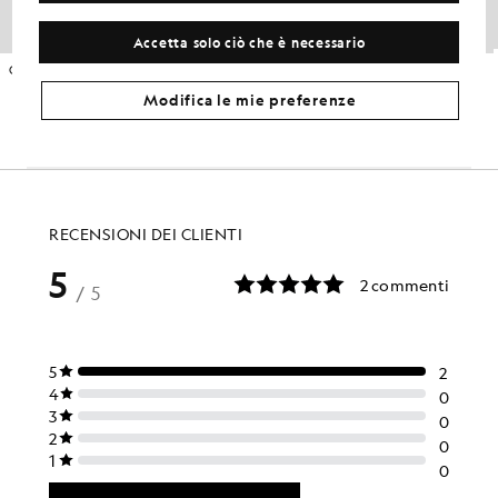
Accetta solo ciò che è necessario
Giacca intermedia con cappuccio ad alte prestazioni
Intimo tecnico
GOLF
GOLF
£70.00
£45.00
Modifica le mie preferenze