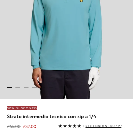
50% DI SCONTO
Strato intermedio tecnico con zip a 1/4
£65.00
£32.00
(
RECENSIONI SU "2
" )
£32.00