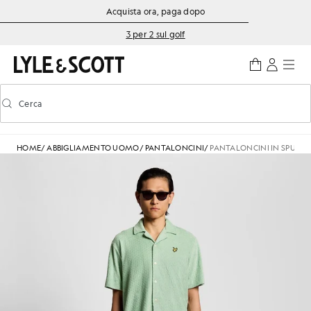
Vai al contenuto principale
Informazioni sull'accessibilità
Acquista ora, paga dopo
3 per 2 sul golf
Cerca
Cerca
Attiva/disattiva la ricerca predittiva
HOME
/
ABBIGLIAMENTO UOMO
/
PANTALONCINI
/
PANTALONCINI IN SPUGNA