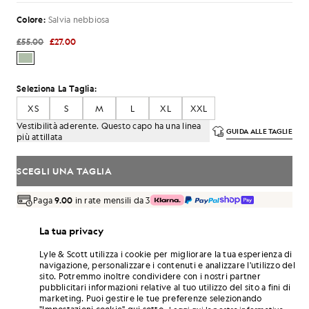
Colore:
Salvia nebbiosa
£55.00
£27.00
Seleziona La Taglia:
XS
S
M
L
XL
XXL
Vestibilità aderente. Questo capo ha una linea
GUIDA ALLE TAGLIE
più attillata
SCEGLI UNA TAGLIA
Paga
9.00
in rate mensili da 3
Consegna gratuita per ordini superiori a 70 £
La tua privacy
Consegna a domicilio e punti di ritiro. Resi e cambi gratuiti.
Lyle & Scott utilizza i cookie per migliorare la tua esperienza di
Guadagna il doppio! Con questo acquisto ottieni
navigazione, personalizzare i contenuti e analizzare l'utilizzo del
punti
162
.
ISCRIVITI
sito. Potremmo inoltre condividere con i nostri partner
6 points = 1,00 £
pubblicitari informazioni relative al tuo utilizzo del sito a fini di
DETTAGLI DEL PRODOTTO
marketing. Puoi gestire le tue preferenze selezionando