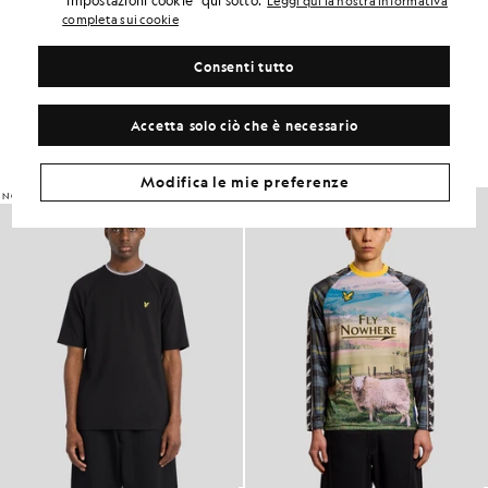
"Impostazioni cookie" qui sotto.
Leggi qui la nostra informativa
ADATTABILITÀ DEL PRODOTTO
completa sui cookie
COMPOSIZIONE E CURA
Consenti tutto
Crea il tuo look
Accetta solo ciò che è necessario
Completa il tuo look con capi raffinati, pensati per dare un tocco di
classe al tuo guardaroba.
Modifica le mie preferenze
NOVITÀ