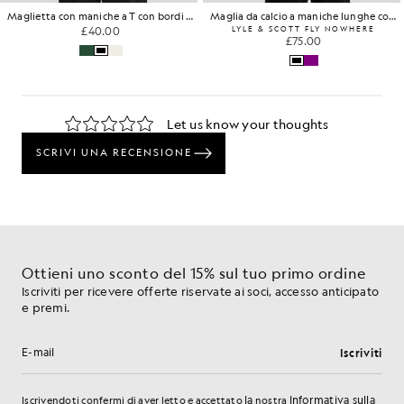
Maglietta con maniche a T con bordi rifiniti
Maglia da calcio a maniche lunghe con motivo di pecore
£40.00
LYLE & SCOTT FLY NOWHERE
£75.00
Ottieni uno sconto del 15% sul tuo primo ordine
Iscriviti per ricevere offerte riservate ai soci, accesso anticipato
e premi.
Iscriviti
Indirizzo e-mail
la
Informativa sulla
Iscrivendoti confermi di aver letto e accettato
nostra