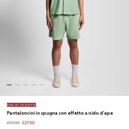
50% DI SCONTO
Pantaloncini in spugna con effetto a nido d'ape
£55.00
£27.00
£27.00