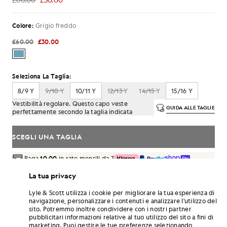
£30.00
Colore:
Grigio freddo
£60.00
£30.00
Seleziona La Taglia:
8/9 Y
9/10 Y
10/11 Y
12/13 Y
14/15 Y
15/16 Y
Vestibilità regolare. Questo capo veste
GUIDA ALLE TAGLIE
perfettamente secondo la taglia indicata
SCEGLI UNA TAGLIA
Paga
10.00
in rate mensili da 3
Consegna gratuita per ordini superiori a 70 £
La tua privacy
Consegna a domicilio e punti di ritiro. Resi e cambi gratuiti.
Lyle & Scott utilizza i cookie per migliorare la tua esperienza di
Guadagna il doppio! Con questo acquisto ottieni
navigazione, personalizzare i contenuti e analizzare l'utilizzo del
punti
180
.
ISCRIVITI
sito. Potremmo inoltre condividere con i nostri partner
6 points = 1,00 £
pubblicitari informazioni relative al tuo utilizzo del sito a fini di
marketing. Puoi gestire le tue preferenze selezionando