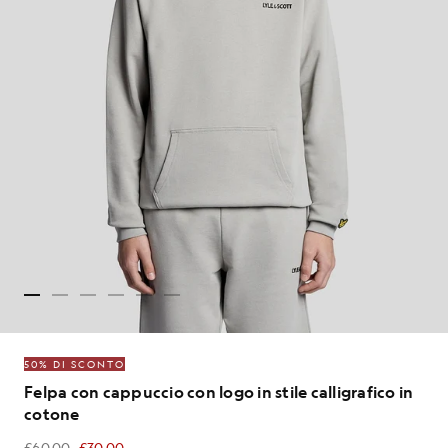
50% DI SCONTO
Felpa con cappuccio con logo in stile calligrafico in
cotone
£60.00
£30.00