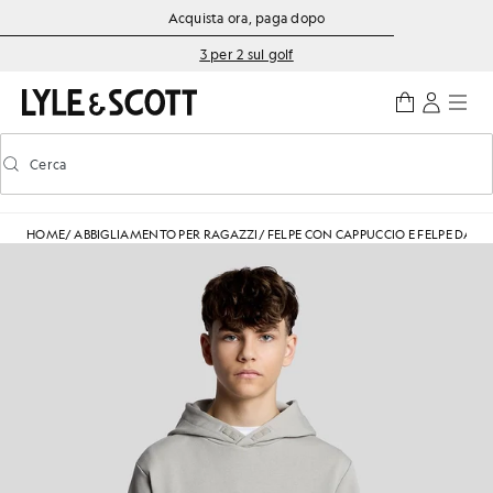
Vai al contenuto principale
Informazioni sull'accessibilità
Acquista ora, paga dopo
3 per 2 sul golf
Cerca
Cerca
Attiva/disattiva la ricerca predittiva
HOME
/
ABBIGLIAMENTO PER RAGAZZI
/
FELPE CON CAPPUCCIO E FELPE DA 