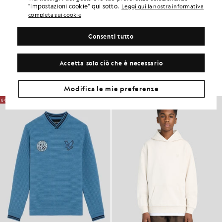
DETTAGLI DEL PRODOTTO
"Impostazioni cookie" qui sotto.
Leggi qui la nostra informativa
ADATTABILITÀ DEL PRODOTTO
completa sui cookie
COMPOSIZIONE E CURA
Consenti tutto
Crea il tuo look
Accetta solo ciò che è necessario
Completa il tuo look con capi raffinati, pensati per dare un tocco di
classe al tuo guardaroba.
Modifica le mie preferenze
60% DI SCONTO