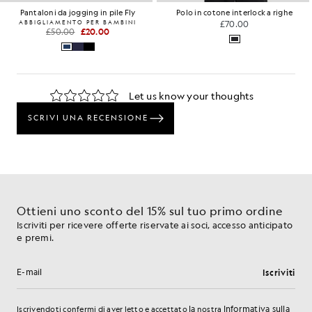
Pantaloni da jogging in pile Fly
Polo in cotone interlock a righe
ABBIGLIAMENTO PER BAMBINI
£70.00
£50.00
£20.00
Ottieni uno sconto del 15% sul tuo primo ordine
Iscriviti per ricevere offerte riservate ai soci, accesso anticipato
e premi.
Iscriviti
Indirizzo e-mail
la
Informativa sulla
Iscrivendoti confermi di aver letto e accettato
nostra