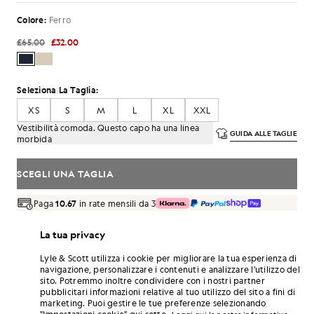
Colore:
Ferro
£65.00
£32.00
Seleziona La Taglia:
XS
S
M
L
XL
XXL
Vestibilità comoda. Questo capo ha una linea
GUIDA ALLE TAGLIE
morbida
SCEGLI UNA TAGLIA
Paga
10.67
in rate mensili da 3
Consegna gratuita per ordini superiori a 70 £
La tua privacy
Consegna a domicilio e punti di ritiro. Resi e cambi gratuiti.
Lyle & Scott utilizza i cookie per migliorare la tua esperienza di
Guadagna il doppio! Con questo acquisto ottieni
navigazione, personalizzare i contenuti e analizzare l'utilizzo del
punti
192
.
ISCRIVITI
sito. Potremmo inoltre condividere con i nostri partner
6 points = 1,00 £
pubblicitari informazioni relative al tuo utilizzo del sito a fini di
DETTAGLI DEL PRODOTTO
marketing. Puoi gestire le tue preferenze selezionando