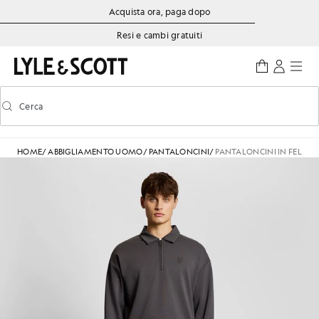
Vai al contenuto principale
Informazioni sull'accessibilità
Acquista ora, paga dopo
Resi e cambi gratuiti
Cerca
Cerca
Attiva/disattiva la ricerca predittiva
HOME
/
ABBIGLIAMENTO UOMO
/
PANTALONCINI
/
PANTALONCINI IN FELPA