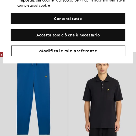
"Impostazioni cookie" qui sotto.
Leggi qui la nostra informativa
ADATTABILITÀ DEL PRODOTTO
completa sui cookie
COMPOSIZIONE E CURA
Consenti tutto
Crea il tuo look
Accetta solo ciò che è necessario
Completa il tuo look con capi raffinati, pensati per dare un tocco di
classe al tuo guardaroba.
Modifica le mie preferenze
60% DI SCONTO
NOVITÀ