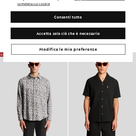
ADATTABILITÀ DEL PRODOTTO
completa sui cookie
COMPOSIZIONE E CURA
Consenti tutto
Crea il tuo look
Accetta solo ciò che è necessario
Completa il tuo look con capi raffinati, pensati per dare un tocco di
classe al tuo guardaroba.
Modifica le mie preferenze
60% DI SCONTO