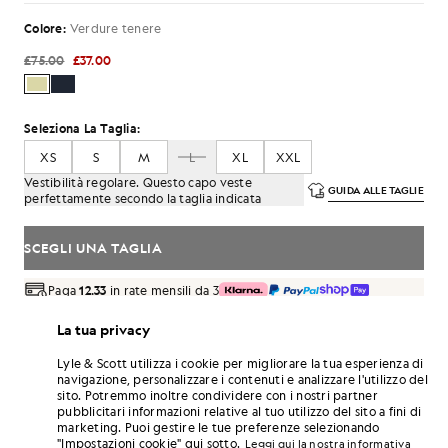
Colore:
Verdure tenere
£75.00
£37.00
Seleziona La Taglia:
XS
S
M
L
XL
XXL
Vestibilità regolare. Questo capo veste
GUIDA ALLE TAGLIE
perfettamente secondo la taglia indicata
SCEGLI UNA TAGLIA
Paga
12.33
in rate mensili da 3
Consegna gratuita per ordini superiori a 70 £
La tua privacy
Consegna a domicilio e punti di ritiro. Resi e cambi gratuiti.
Lyle & Scott utilizza i cookie per migliorare la tua esperienza di
Guadagna il doppio! Con questo acquisto ottieni
navigazione, personalizzare i contenuti e analizzare l'utilizzo del
punti
222
.
ISCRIVITI
sito. Potremmo inoltre condividere con i nostri partner
6 points = 1,00 £
pubblicitari informazioni relative al tuo utilizzo del sito a fini di
marketing. Puoi gestire le tue preferenze selezionando
DETTAGLI DEL PRODOTTO
"Impostazioni cookie" qui sotto.
Leggi qui la nostra informativa