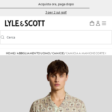
Vai al contenuto principale
Informazioni sull'accessibilità
Acquista ora, paga dopo
3 per 2 sul golf
Cerca
Cerca
Attiva/disattiva la ricerca predittiva
HOME
/
ABBIGLIAMENTO UOMO
/
CAMICIE
/
CAMICIA A MANICHE CORTE CON