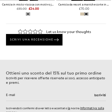
Camicia in misto viscosa con motivo jacquard floreale
Camicia da resort a maniche corte in tessuto stropicciato
£85.00
£34.00
£70.00
Ottieni uno sconto del 15% sul tuo primo ordine
Iscriviti per ricevere offerte riservate ai soci, accesso anticipato
e premi.
Iscriviti
Indirizzo e-mail
la
Informativa sulla
Iscrivendoti confermi di aver letto e accettato
nostra