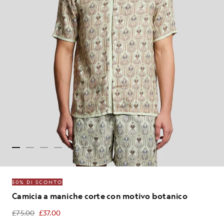
50% DI SCONTO
Camicia a maniche corte con motivo botanico
£75.00
£37.00
£37.00