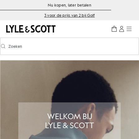
Ga naar de hoofdinhoud
Informatie over toegankelijkheid
Nu kopen, later betalen
3 voor de prijs van 2 bij Golf
Zoeken
Zoeken
Voorspellend zoeken in- of uitschakelen
WELKOM BIJ
LYLE & SCOTT